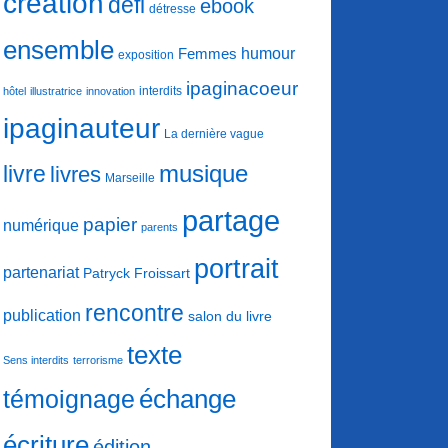
création
défi
ebook
détresse
ensemble
humour
Femmes
exposition
ipaginacoeur
interdits
hôtel
illustratrice
innovation
ipaginauteur
La dernière vague
musique
livre
livres
Marseille
partage
papier
numérique
parents
portrait
partenariat
Patryck Froissart
rencontre
publication
salon du livre
texte
Sens interdits
terrorisme
échange
témoignage
écriture
édition