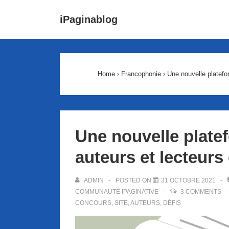
↓
Main
iPaginablog
passer
Navigat
au
contenu
principal
Home
›
Francophonie
›
Une nouvelle platefor
Une nouvelle plate
auteurs et lecteurs
ADMIN
POSTED ON
31 OCTOBRE 2021
COMMUNAUTÉ IPAGINATIVE
3 COMMENTS
CONCOURS
,
SITE
,
AUTEURS
,
DÉFIS