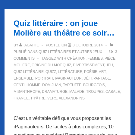
Quiz littéraire : on joue
Molière au théâtre ce soir…
BY
AGATHE
POSTED ON
3 OCTOBRE 2014
PUBLIÉ DANS
QUIZ LITTÉRAIRES ET AUTRES JEUX
3
COMMENTS
TAGGED WITH
CRÉATION
,
FEMMES
,
PIÈCE
,
MOLIÈRE
,
ORIGINE DU MOT QUIZ
,
DIVERTISSEMENT
,
JEU
,
QUIZ LITTÉRAIRE
,
QUIZZ
,
LITTÉRATURE
,
POÉSIE
,
ART
,
ENSEMBLE
,
PORTRAIT
,
IPAGINAUTEUR
,
DÉFI
,
PARTAGE
,
GENTILHOMME
,
DOM JUAN
,
TARTUFFE
,
BOURGEOIS
,
MISANTHROPE
,
DRAMATURGE
,
MALADE
,
TROUPES
,
CABALE
,
FRANCE
,
TH'ÂTRE
,
VERS
,
ALEXANDRINS
C’est un véritable défi que vous proposent les
iPaginauteurs. De faciles à plus complexes, 10