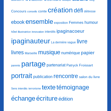
création
défi
conte
Concours
détresse
conseils
ensemble
ebook
humour
Femmes
exposition
ipaginacoeur
interdits
hôtel
illustratrice
innovation
ipaginauteur
livre
La dernière vague
musique
livres
papier
numérique
Marseille
partage
partenariat
Patryck Froissart
parents
portrait
rencontre
publication
salon du livre
texte
témoignage
Sens interdits
terrorisme
échange
écriture
édition