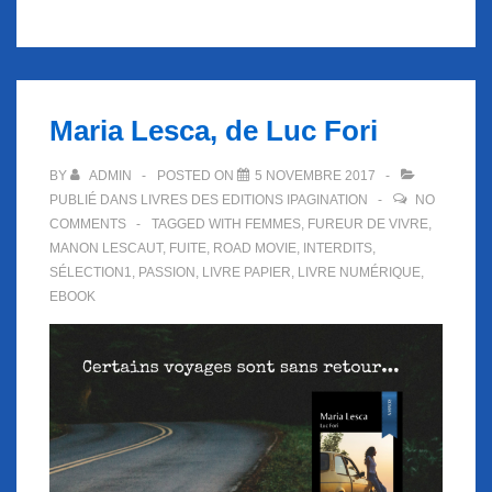
Maria Lesca, de Luc Fori
BY
ADMIN
POSTED ON
5 NOVEMBRE 2017
PUBLIÉ DANS
LIVRES DES EDITIONS IPAGINATION
NO
COMMENTS
TAGGED WITH
FEMMES
,
FUREUR DE VIVRE
,
MANON LESCAUT
,
FUITE
,
ROAD MOVIE
,
INTERDITS
,
SÉLECTION1
,
PASSION
,
LIVRE PAPIER
,
LIVRE NUMÉRIQUE
,
EBOOK