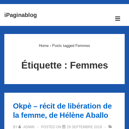
↓
iPaginablog
passer
ME
au
Main
contenu
Navigation
principal
Home
›
Posts tagged Femmes
Étiquette :
Femmes
Okpè – récit de libération de
la femme, de Hélène Aballo
BY
ADMIN
POSTED ON
29 SEPTEMBRE 2018