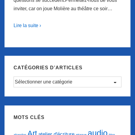
questions se succèdent.Permettez-nous de vous
inviter, car on joue Molière au théâtre ce soir…
Lire la suite ›
CATÉGORIES D’ARTICLES
Catégories
d’articles
MOTS CLÉS
audio
Art
atelier d'écriture
abandon
attaque
blog