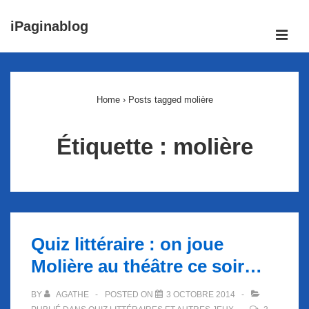
↓
iPaginablog
passer
ME
au
Main
contenu
Navigation
principal
Home
›
Posts tagged molière
Étiquette :
molière
Quiz littéraire : on joue
Molière au théâtre ce soir…
BY
AGATHE
POSTED ON
3 OCTOBRE 2014