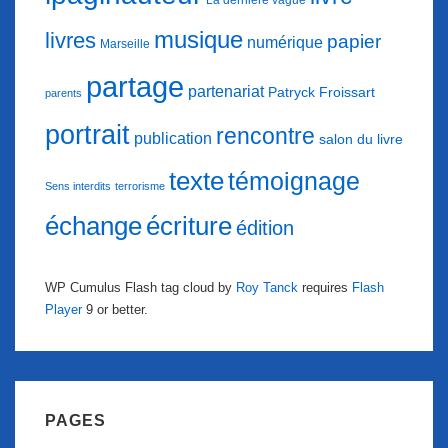
La dernière vague
musique
livres
papier
numérique
Marseille
partage
partenariat
Patryck Froissart
parents
portrait
rencontre
publication
salon du livre
texte
témoignage
Sens interdits
terrorisme
échange
écriture
édition
WP Cumulus Flash tag cloud by
Roy Tanck
requires
Flash
Player
9 or better.
PAGES