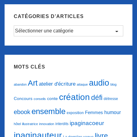
CATÉGORIES D’ARTICLES
Catégories
d’articles
MOTS CLÉS
audio
Art
atelier d'écriture
abandon
attaque
blog
création
défi
conte
Concours
détresse
conseils
ensemble
ebook
humour
Femmes
exposition
ipaginacoeur
interdits
hôtel
illustratrice
innovation
ipaginauteur
livre