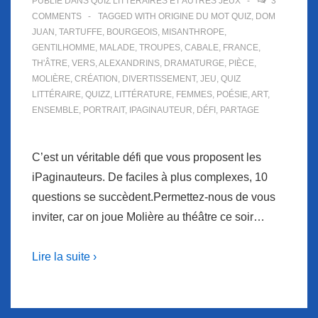
PUBLIÉ DANS
QUIZ LITTÉRAIRES ET AUTRES JEUX
3
COMMENTS
TAGGED WITH
ORIGINE DU MOT QUIZ
,
DOM
JUAN
,
TARTUFFE
,
BOURGEOIS
,
MISANTHROPE
,
GENTILHOMME
,
MALADE
,
TROUPES
,
CABALE
,
FRANCE
,
TH'ÂTRE
,
VERS
,
ALEXANDRINS
,
DRAMATURGE
,
PIÈCE
,
MOLIÈRE
,
CRÉATION
,
DIVERTISSEMENT
,
JEU
,
QUIZ
LITTÉRAIRE
,
QUIZZ
,
LITTÉRATURE
,
FEMMES
,
POÉSIE
,
ART
,
ENSEMBLE
,
PORTRAIT
,
IPAGINAUTEUR
,
DÉFI
,
PARTAGE
C’est un véritable défi que vous proposent les
iPaginauteurs. De faciles à plus complexes, 10
questions se succèdent.Permettez-nous de vous
inviter, car on joue Molière au théâtre ce soir…
Lire la suite ›