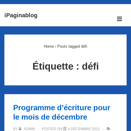
↓
iPaginablog
passer
ME
au
Main
contenu
Navigation
principal
Home
›
Posts tagged défi
Étiquette :
défi
Programme d’écriture pour
le mois de décembre
BY
ADMIN
POSTED ON
4 DÉCEMBRE 2021