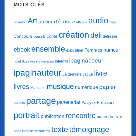
MOTS CLÉS
audio
Art
atelier d'écriture
abandon
attaque
blog
création
défi
conte
Concours
détresse
conseils
ensemble
ebook
humour
Femmes
exposition
ipaginacoeur
interdits
hôtel
illustratrice
innovation
ipaginauteur
livre
La dernière vague
musique
livres
papier
numérique
Marseille
partage
partenariat
Patryck Froissart
parents
portrait
rencontre
publication
salon du livre
texte
témoignage
Sens interdits
terrorisme