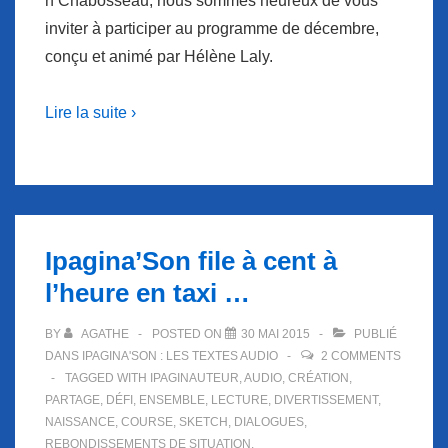
n Chabosseau, nous sommes heureux de vous
inviter à participer au programme de décembre,
conçu et animé par Hélène Laly.
Lire la suite ›
Ipagina’Son file à cent à
l’heure en taxi …
BY
AGATHE
POSTED ON
30 MAI 2015
PUBLIÉ
DANS
IPAGINA'SON : LES TEXTES AUDIO
2 COMMENTS
TAGGED WITH
IPAGINAUTEUR
,
AUDIO
,
CRÉATION
,
PARTAGE
,
DÉFI
,
ENSEMBLE
,
LECTURE
,
DIVERTISSEMENT
,
NAISSANCE
,
COURSE
,
SKETCH
,
DIALOGUES
,
REBONDISSEMENTS DE SITUATION.