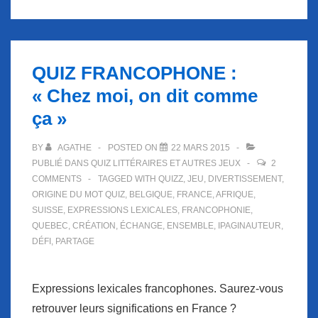
incroyable
d’écrivains
célèbres
QUIZ FRANCOPHONE :
« Chez moi, on dit comme
ça »
BY
AGATHE
POSTED ON
22 MARS 2015
PUBLIÉ DANS
QUIZ LITTÉRAIRES ET AUTRES JEUX
2
COMMENTS
TAGGED WITH
QUIZZ
,
JEU
,
DIVERTISSEMENT
,
ORIGINE DU MOT QUIZ
,
BELGIQUE
,
FRANCE
,
AFRIQUE
,
SUISSE
,
EXPRESSIONS LEXICALES
,
FRANCOPHONIE
,
QUEBEC
,
CRÉATION
,
ÉCHANGE
,
ENSEMBLE
,
IPAGINAUTEUR
,
DÉFI
,
PARTAGE
Expressions lexicales francophones. Saurez-vous
retrouver leurs significations en France ?