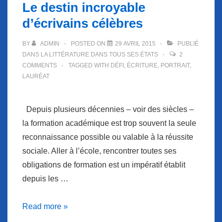
Le destin incroyable
d’écrivains célèbres
BY
ADMIN
POSTED ON
29 AVRIL 2015
PUBLIÉ
DANS
LA LITTÉRATURE DANS TOUS SES ÉTATS
2
COMMENTS
TAGGED WITH
DÉFI
,
ÉCRITURE
,
PORTRAIT
,
LAURÉAT
Depuis plusieurs décennies – voir des siècles –
la formation académique est trop souvent la seule
reconnaissance possible ou valable à la réussite
sociale. Aller à l’école, rencontrer toutes ses
obligations de formation est un impératif établit
depuis les …
Le
Read more »
destin