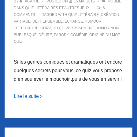
BY
AGATHE
POSTED ON
15 MAI 2015
PUBLIÉ
DANS
QUIZ LITTÉRAIRES ET AUTRES JEUX
6
COMMENTS
TAGGED WITH
QUIZ LITTÉRAIRE
,
CRÉATION
,
PARTAGE
,
DÉFI
,
ENSEMBLE
,
ÉCHANGE
,
HUMOUR
,
LITTÉRATURE
,
QUIZZ
,
JEU
,
DIVERTISSEMENT
,
HUMOR NOIR
,
BURLESQUE
,
DÉLIRE
,
PARODY
,
COMÉDIE
,
ORIGINE DU MOT
QUIZ
Si les genres comiques et dramatiques ont encore
quelques secrets pour vous, ce quiz vous propose
d’en soulever le mouchoir..puis de vous en servir !
Lire la suite ›