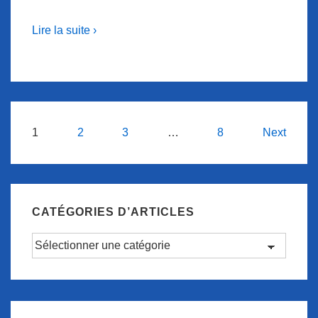
Lire la suite ›
Navigation
1
2
3
…
8
Next
des
articles
CATÉGORIES D’ARTICLES
Catégories
d’articles