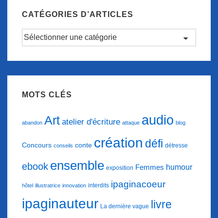
CATÉGORIES D’ARTICLES
Catégories
d’articles
MOTS CLÉS
audio
Art
atelier d'écriture
abandon
attaque
blog
création
défi
conte
Concours
détresse
conseils
ensemble
ebook
humour
Femmes
exposition
ipaginacoeur
interdits
hôtel
illustratrice
innovation
ipaginauteur
livre
La dernière vague