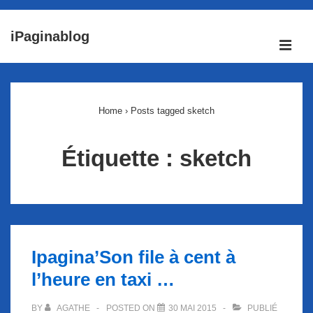
↓
iPaginablog
passer
ME
au
Main
contenu
Navigation
principal
Home
›
Posts tagged sketch
Étiquette :
sketch
Ipagina’Son file à cent à
l’heure en taxi …
BY
AGATHE
POSTED ON
30 MAI 2015
PUBLIÉ