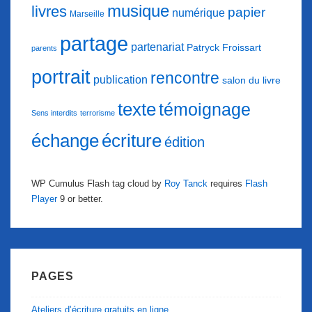
musique
livres
papier
numérique
Marseille
partage
partenariat
Patryck Froissart
parents
portrait
rencontre
publication
salon du livre
texte
témoignage
Sens interdits
terrorisme
échange
écriture
édition
WP Cumulus Flash tag cloud by
Roy Tanck
requires
Flash
Player
9 or better.
PAGES
Ateliers d’écriture gratuits en ligne