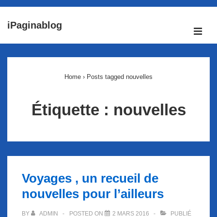
↓
iPaginablog
passer
ME
au
Main
contenu
Navigation
principal
Home
›
Posts tagged nouvelles
Étiquette :
nouvelles
Voyages , un recueil de
nouvelles pour l’ailleurs
BY
ADMIN
POSTED ON
2 MARS 2016
PUBLIÉ