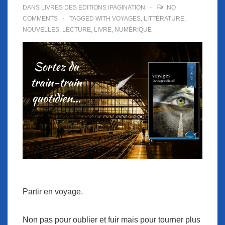
DANS
LIVRES DES EDITIONS IPAGINATION
NO
COMMENTS
TAGGED WITH
VOYAGES
,
LITTÉRATURE
,
NOUVELLES
,
LECTURE
,
LIVRE
,
NUMÉRIQUE
Partir en voyage.
Non pas pour oublier et fuir mais pour tourner plus