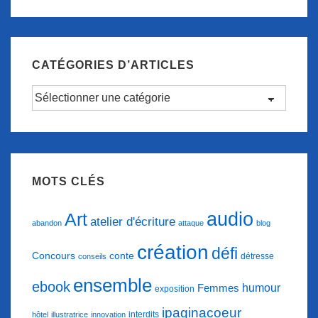
CATÉGORIES D’ARTICLES
Catégories
d’articles
MOTS CLÉS
audio
Art
atelier d'écriture
abandon
attaque
blog
création
défi
conte
Concours
détresse
conseils
ensemble
ebook
humour
Femmes
exposition
ipaginacoeur
interdits
hôtel
illustratrice
innovation