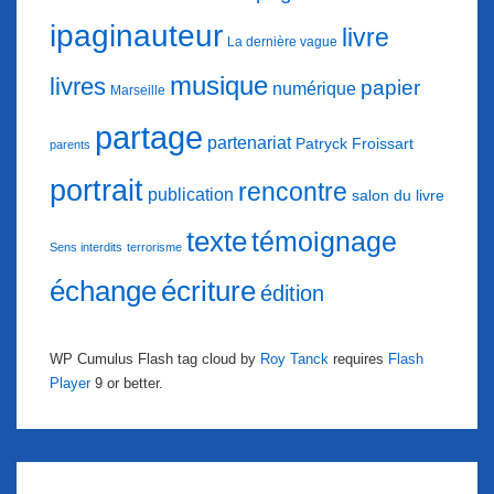
ipaginauteur
livre
La dernière vague
musique
livres
papier
numérique
Marseille
partage
partenariat
Patryck Froissart
parents
portrait
rencontre
publication
salon du livre
texte
témoignage
Sens interdits
terrorisme
échange
écriture
édition
WP Cumulus Flash tag cloud by
Roy Tanck
requires
Flash
Player
9 or better.