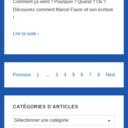
Comment ça vient ? Pourquoi ? Quand ? Où ?
Découvrez comment Marcel Faure vit son écriture
!
Lire la suite ›
Navigation
Previous
1
…
3
4
5
6
7
8
Next
des
articles
CATÉGORIES D’ARTICLES
Catégories
d’articles