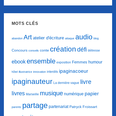
MOTS CLÉS
audio
Art
atelier d'écriture
abandon
attaque
blog
création
défi
conte
Concours
détresse
conseils
ensemble
ebook
humour
Femmes
exposition
ipaginacoeur
interdits
hôtel
illustratrice
innovation
ipaginauteur
livre
La dernière vague
musique
livres
papier
numérique
Marseille
partage
partenariat
Patryck Froissart
parents