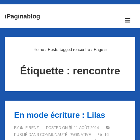
↓
iPaginablog
passer
ME
au
Main
contenu
Navigation
principal
Home
›
Posts tagged rencontre
›
Page 5
Étiquette :
rencontre
En mode écriture : Lilas
BY
FIRENZ
POSTED ON
11 AOÛT 2014
PUBLIÉ DANS
COMMUNAUTÉ IPAGINATIVE
16