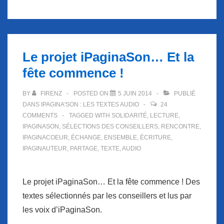
Le projet iPaginaSon… Et la
fête commence !
BY
FIRENZ
POSTED ON
5 JUIN 2014
PUBLIÉ
DANS
IPAGINA'SON : LES TEXTES AUDIO
24
COMMENTS
TAGGED WITH
SOLIDARITÉ
,
LECTURE
,
IPAGINASON
,
SÉLECTIONS DES CONSEILLERS
,
RENCONTRE
,
IPAGINACOEUR
,
ÉCHANGE
,
ENSEMBLE
,
ÉCRITURE
,
IPAGINAUTEUR
,
PARTAGE
,
TEXTE
,
AUDIO
Le projet iPaginaSon… Et la fête commence ! Des
textes sélectionnés par les conseillers et lus par
les voix d’iPaginaSon.