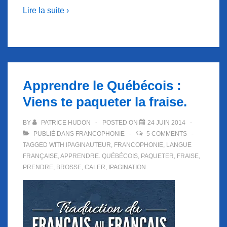
Lire la suite ›
Apprendre le Québécois :
Viens te paqueter la fraise.
BY
PATRICE HUDON
POSTED ON
24 JUIN 2014
PUBLIÉ DANS
FRANCOPHONIE
5 COMMENTS
TAGGED WITH
IPAGINAUTEUR
,
FRANCOPHONIE
,
LANGUE
FRANÇAISE
,
APPRENDRE. QUÉBÉCOIS
,
PAQUETER
,
FRAISE
,
PRENDRE
,
BROSSE
,
CALER
,
IPAGINATION