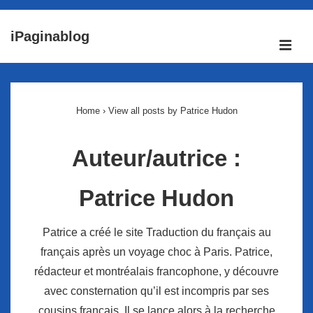
↓
iPaginablog
passer
ME
au
Main
contenu
Navigation
principal
Home
›
View all posts by Patrice Hudon
Auteur/autrice :
Patrice Hudon
Patrice a créé le site Traduction du français au
français après un voyage choc à Paris. Patrice,
rédacteur et montréalais francophone, y découvre
avec consternation qu’il est incompris par ses
cousins français. Il se lance alors à la recherche