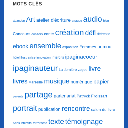
MOTS CLÉS
audio
Art
atelier d'écriture
abandon
attaque
blog
création
défi
conte
Concours
détresse
conseils
ensemble
ebook
humour
Femmes
exposition
ipaginacoeur
interdits
hôtel
illustratrice
innovation
ipaginauteur
livre
La dernière vague
musique
livres
papier
numérique
Marseille
partage
partenariat
Patryck Froissart
parents
portrait
rencontre
publication
salon du livre
texte
témoignage
Sens interdits
terrorisme