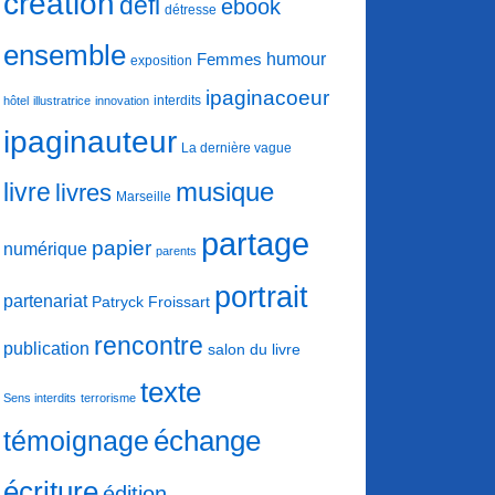
création
défi
ebook
détresse
ensemble
humour
Femmes
exposition
ipaginacoeur
interdits
hôtel
illustratrice
innovation
ipaginauteur
La dernière vague
musique
livre
livres
Marseille
partage
papier
numérique
parents
portrait
partenariat
Patryck Froissart
rencontre
publication
salon du livre
texte
Sens interdits
terrorisme
échange
témoignage
écriture
édition