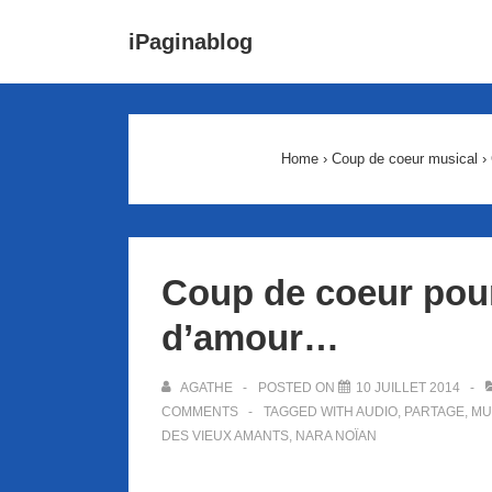
↓
Main
iPaginablog
passer
Navigat
au
contenu
principal
Home
›
Coup de coeur musical
›
Coup de coeur pou
d’amour…
AGATHE
POSTED ON
10 JUILLET 2014
COMMENTS
TAGGED WITH
AUDIO
,
PARTAGE
,
MU
DES VIEUX AMANTS
,
NARA NOÏAN