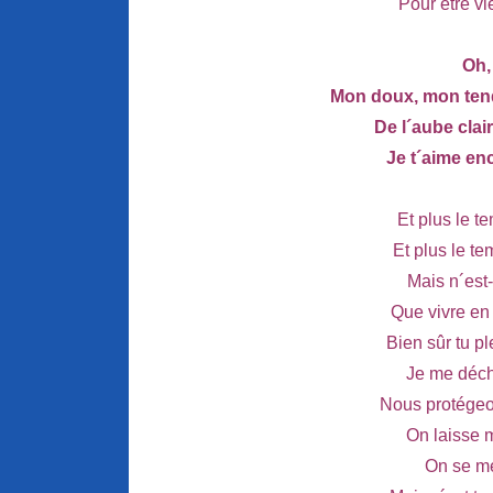
Pour être vi
Oh,
Mon doux, mon ten
De l´aube clair
Je t´aime enc
Et plus le t
Et plus le te
Mais n´est-
Que vivre en
Bien sûr tu p
Je me déch
Nous protégeo
On laisse m
On se méf