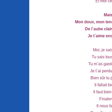
Et moi ce
Mai
Mon doux, mon ten
De l´aube clair
Je t´aime enc
Moi, je sai
Tu sais to
Tu m´as gard
Je t´ai per
Bien sûr tu
Il fallait
Il faut bie
Finale
Il nous f