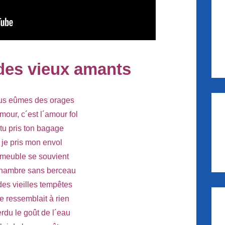
des vieux amants
ous eûmes des orages
mour, c´est l´amour fol
s tu pris ton bagage
s je pris mon envol
meuble se souvient
chambre sans berceau
des vieilles tempêtes
e ressemblait à rien
rdu le goût de l´eau