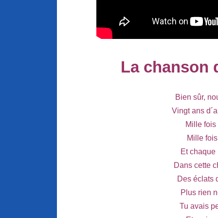
La chanson 
Bien sûr, n
Vingt ans d´a
Mille foi
Mille foi
Et chaque 
Dans cette 
Des éclats 
Plus rien n
Tu avais pe