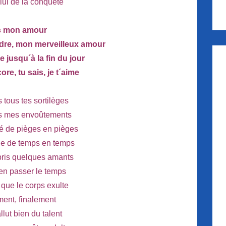
lui de la conquête
s mon amour
dre, mon merveilleux amour
e jusqu´à la fin du jour
ore, tu sais, je t´aime
s tous tes sortilèges
us mes envoûtements
é de pièges en pièges
due de temps en temps
 pris quelques amants
 bien passer le temps
n que le corps exulte
ment, finalement
allut bien du talent