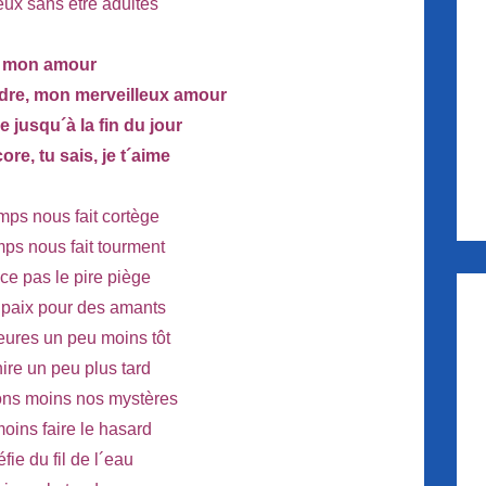
eux sans être adultes
 mon amour
dre, mon merveilleux amour
e jusqu´à la fin du jour
ore, tu sais, je t´aime
emps nous fait cortège
mps nous fait tourment
ce pas le pire piège
 paix pour des amants
leures un peu moins tôt
ire un peu plus tard
ns moins nos mystères
oins faire le hasard
ie du fil de l´eau