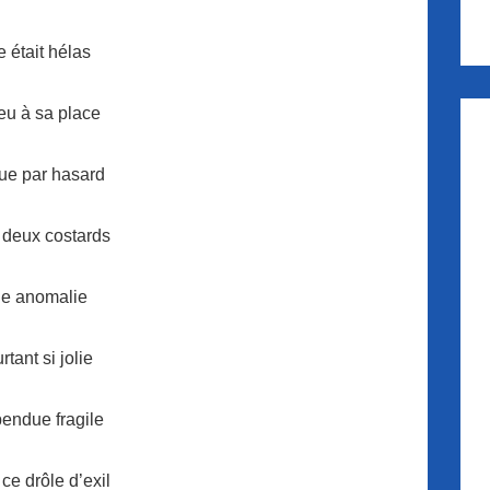
e était hélas
eu à sa place
ue par hasard
 deux costards
e anomalie
rtant si jolie
endue fragile
ce drôle d’exil