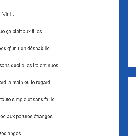
Viril…
ue ça plait aux filles
bes q’un rien déshabille
 sans quoi elles iraient nues
ard la main ou le regard
 toute simple et sans faille
lée aux parures étranges
Des anges