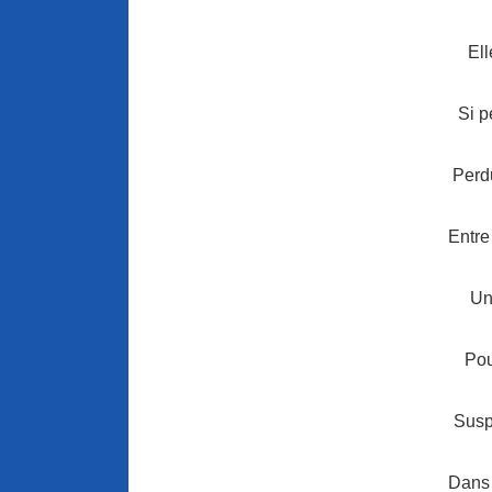
Ell
Si p
Perd
Entre
Un
Pou
Susp
Dans 