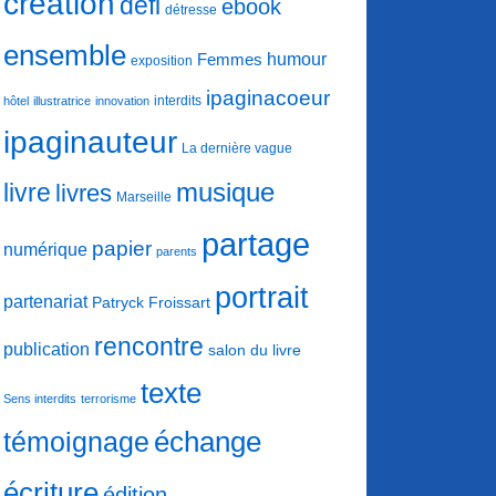
création
défi
ebook
détresse
ensemble
humour
Femmes
exposition
ipaginacoeur
interdits
hôtel
illustratrice
innovation
ipaginauteur
La dernière vague
musique
livre
livres
Marseille
partage
papier
numérique
parents
portrait
partenariat
Patryck Froissart
rencontre
publication
salon du livre
texte
Sens interdits
terrorisme
échange
témoignage
écriture
édition