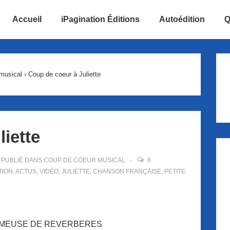
Accueil
iPagination Éditions
Autoédition
Q
ion
musical
›
Coup de coeur à Juliette
iette
PUBLIÉ DANS
COUP DE COEUR MUSICAL
8
TION
,
ACTUS
,
VIDÉO
,
JULIETTE
,
CHANSON FRANÇAISE
,
PETITE
LUMEUSE DE REVERBERES