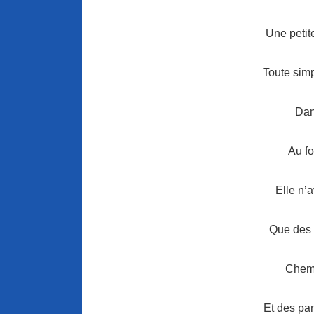
Une petit
Toute sim
Dans
Au f
Elle n’a
Que des g
Chem
Et des pa