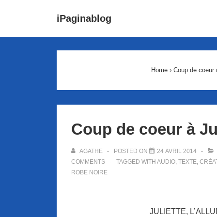
↓
Main
iPaginablog
passer
Navigat
au
contenu
principal
Home
›
Coup de coeur 
Coup de coeur à Jul
AGATHE
POSTED ON
24 AVRIL 2014
COMMENTS
TAGGED WITH
AUDIO
,
TEXTE
,
CRÉA
ROBE NOIRE
JULIETTE, L’AL