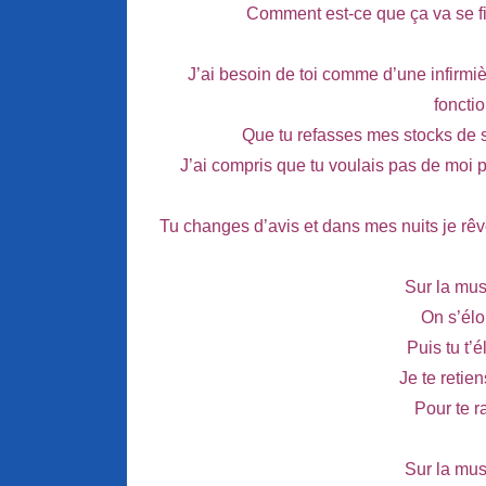
Comment est-ce que ça va se fi
J’ai besoin de toi comme d’une infirmi
foncti
Que tu refasses mes stocks de s
J’ai compris que tu voulais pas de moi p
Tu changes d’avis et dans mes nuits je r
Sur la mus
On s’élo
Puis tu t’é
Je te retie
Pour te 
Sur la mus