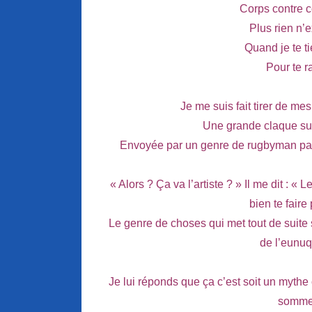
Corps contre 
Plus rien n’e
Quand je te t
Pour te 
Je me suis fait tirer de me
Une grande claque sur 
Envoyée par un genre de rugbyman pas 
« Alors ? Ça va l’artiste ? » Il me dit : «
bien te faire
Le genre de choses qui met tout de suite 
de l’eunu
Je lui réponds que ça c’est soit un mythe
somme