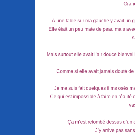
Gran
À une table sur ma gauche y avait un gr
Elle était un peu mate de peau mais ave
s
Mais surtout elle avait l’air douce bienve
Comme si elle avait jamais douté d
Je me suis fait quelques films osés mai
Ce qui est impossible à faire en réalité o
va
Ça m’est retombé dessus d’un cou
J’y arrive pas sans