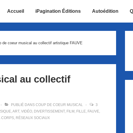
Accueil
iPagination Éditions
Autoédition
Q
ion
 de coeur musical au collectif artistique FAUVE
al au collectif
PUBLIÉ DANS
COUP DE COEUR MUSICAL
3
SIQUE
,
ART
,
VIDÉO
,
DIVERTISSEMENT
,
FILM
,
FILLE
,
FAUVE
,
À CORPS
,
RÉSEAUX SOCIAUX