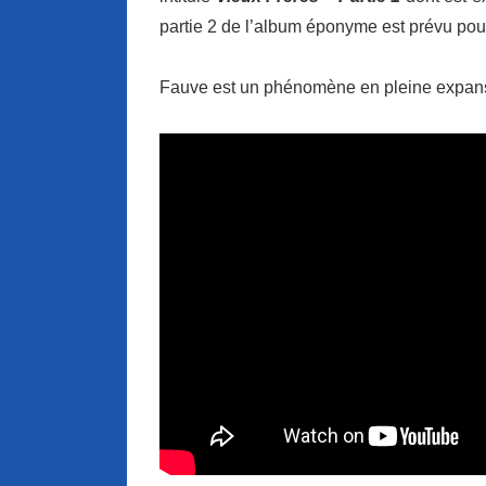
partie 2 de l’album éponyme est prévu pou
Fauve est un phénomène en pleine expa