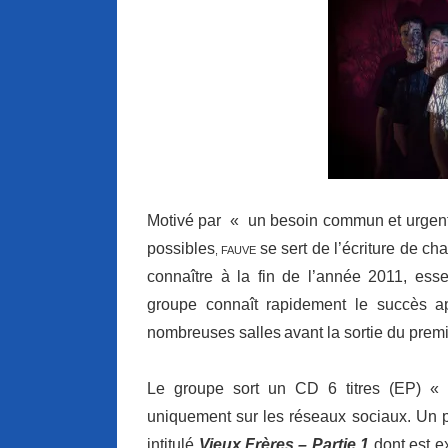
Motivé par « un besoin commun et urgent d
possibles
se sert de l’écriture de c
, FAUVE
connaître à la fin de l’année 2011, ess
groupe connaît rapidement le succès apr
nombreuses salles
avant la sortie du prem
Le groupe sort un CD 6 titres (EP) «
uniquement sur les réseaux sociaux. Un pr
intitulé
Vieux Frères – Partie 1
dont est ex