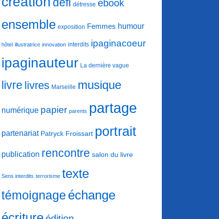
création
défi
ebook
détresse
ensemble
humour
Femmes
exposition
ipaginacoeur
interdits
hôtel
illustratrice
innovation
ipaginauteur
La dernière vague
musique
livre
livres
Marseille
partage
papier
numérique
parents
portrait
partenariat
Patryck Froissart
rencontre
publication
salon du livre
texte
Sens interdits
terrorisme
échange
témoignage
écriture
édition