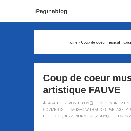
↓
Main
iPaginablog
passer
Navigat
au
contenu
principal
Home
›
Coup de coeur musical
›
Coup
Coup de coeur music
artistique FAUVE
AGATHE
POSTED ON
11 DÉCEMBRE 2014
COMMENTS
TAGGED WITH
AUDIO
,
PARTAGE
,
MU
COLLECTIF
,
BUZZ
,
INFIRMIÈRE
,
ARNAQUE
,
CORPS 