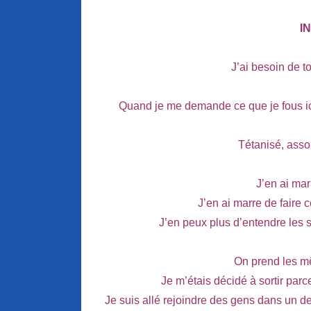
I
J’ai besoin de t
Quand je me demande ce que je fous ici
Tétanisé, ass
J’en ai mar
J’en ai marre de faire 
J’en peux plus d’entendre les 
On prend les 
Je m’étais décidé à sortir parc
Je suis allé rejoindre des gens dans un d