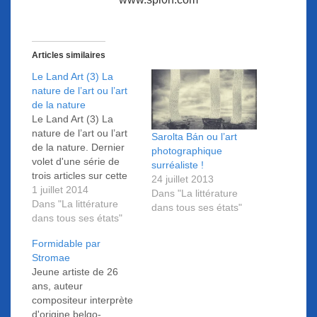
Articles similaires
Le Land Art (3) La
nature de l’art ou l’art
de la nature
Le Land Art (3) La
nature de l’art ou l’art
Sarolta Bán ou l’art
de la nature. Dernier
photographique
volet d'une série de
surréaliste !
trois articles sur cette
24 juillet 2013
forme d'art qui s'inscrit
1 juillet 2014
Dans "La littérature
dans la nature.
Dans "La littérature
dans tous ses états"
dans tous ses états"
Formidable par
Stromae
Jeune artiste de 26
ans, auteur
compositeur interprète
d'origine belgo-