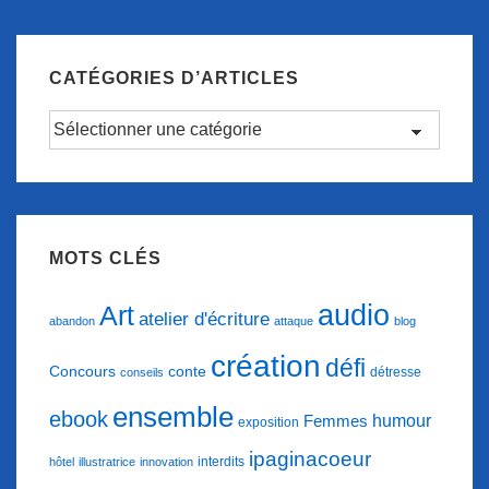
CATÉGORIES D’ARTICLES
Catégories
d’articles
MOTS CLÉS
audio
Art
atelier d'écriture
abandon
attaque
blog
création
défi
conte
Concours
détresse
conseils
ensemble
ebook
humour
Femmes
exposition
ipaginacoeur
interdits
hôtel
illustratrice
innovation