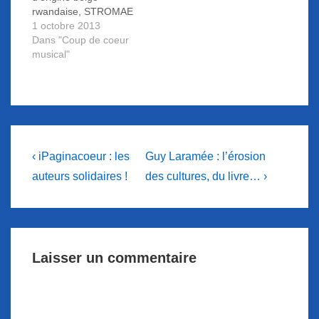
rwandaise, STROMAE
a un talent qui saute au
1 octobre 2013
visage. La force de ses
Dans "Coup de coeur
paroles (une
musical"
interprétation souvent
comparée à celle de
Jacques Brel par sa
gestuelle et ses
intonations), ne
peuvent laisser
Navigation
indifférent.
Previous
Next
‹ iPaginacoeur : les
Guy Laramée : l’érosion
Post
Post
de
auteurs solidaires !
des cultures, du livre… ›
is
is
l’article
Laisser un commentaire