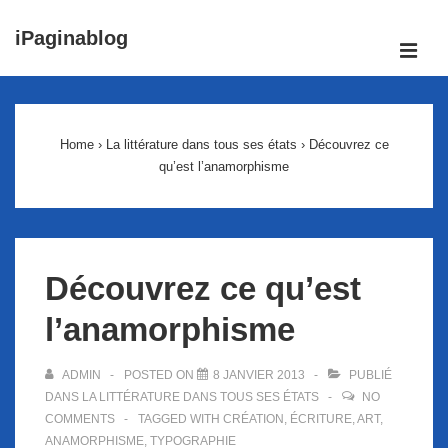
↓
iPaginablog
passer
ME
au
Main
contenu
Navigation
principal
Home
›
La littérature dans tous ses états
›
Découvrez ce
qu’est l’anamorphisme
Découvrez ce qu’est
l’anamorphisme
ADMIN
POSTED ON
8 JANVIER 2013
PUBLIÉ
DANS
LA LITTÉRATURE DANS TOUS SES ÉTATS
NO
COMMENTS
TAGGED WITH
CRÉATION
,
ÉCRITURE
,
ART
,
ANAMORPHISME
,
TYPOGRAPHIE