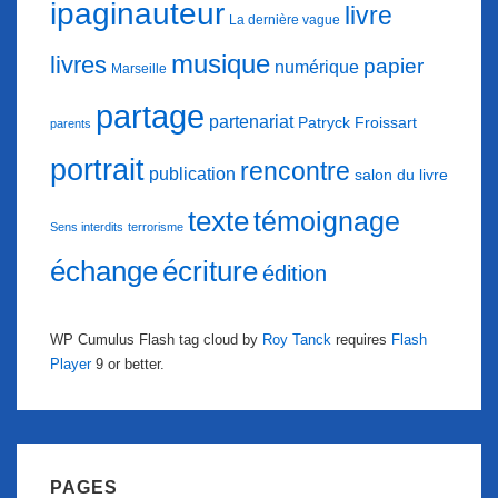
ipaginauteur
livre
La dernière vague
musique
livres
papier
numérique
Marseille
partage
partenariat
Patryck Froissart
parents
portrait
rencontre
publication
salon du livre
texte
témoignage
Sens interdits
terrorisme
échange
écriture
édition
WP Cumulus Flash tag cloud by
Roy Tanck
requires
Flash
Player
9 or better.
PAGES