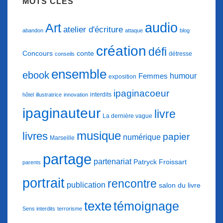
MOTS CLÉS
audio
Art
atelier d'écriture
abandon
attaque
blog
création
défi
conte
Concours
détresse
conseils
ensemble
ebook
humour
Femmes
exposition
ipaginacoeur
interdits
hôtel
illustratrice
innovation
ipaginauteur
livre
La dernière vague
musique
livres
papier
numérique
Marseille
partage
partenariat
Patryck Froissart
parents
portrait
rencontre
publication
salon du livre
texte
témoignage
Sens interdits
terrorisme