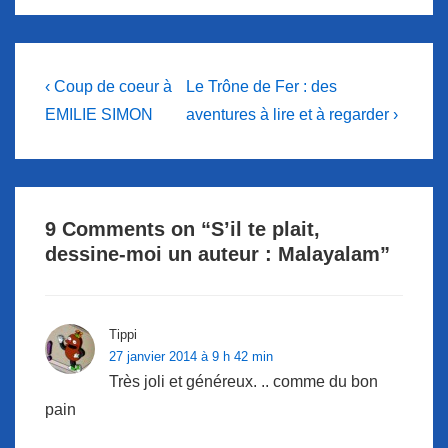
Navigation
Previous
Next
‹ Coup de coeur à
Le Trône de Fer : des
Post
Post
de
EMILIE SIMON
aventures à lire et à regarder ›
is
is
l’article
9 Comments on “
S’il te plait,
dessine-moi un auteur : Malayalam
”
Tippi
27 janvier 2014 à 9 h 42 min
Très joli et généreux. .. comme du bon
pain