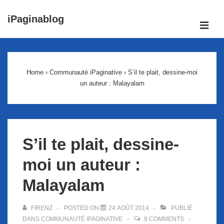
↓
iPaginablog
passer
ME
au
Main
contenu
Navigation
principal
Home
›
Communauté iPaginative
›
S’il te plait, dessine-moi
un auteur : Malayalam
S’il te plait, dessine-
moi un auteur :
Malayalam
FIRENZ
POSTED ON
24 AOÛT 2014
PUBLIÉ
DANS
COMMUNAUTÉ IPAGINATIVE
9 COMMENTS