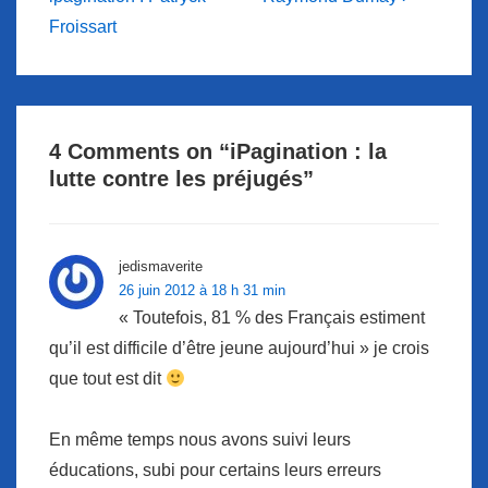
de
is
is
Froissart
l’article
4 Comments on “
iPagination : la
lutte contre les préjugés
”
jedismaverite
26 juin 2012 à 18 h 31 min
« Toutefois, 81 % des Français estiment
qu’il est difficile d’être jeune aujourd’hui » je crois
que tout est dit
En même temps nous avons suivi leurs
éducations, subi pour certains leurs erreurs