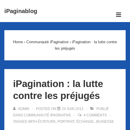
↓
iPaginablog
passer
ME
au
Main
contenu
Navigation
principal
Home
›
Communauté iPaginative
›
iPagination : la lutte contre
les préjugés
iPagination : la lutte
contre les préjugés
ADMIN
POSTED ON
24 JUIN 2012
PUBLIÉ
DANS
COMMUNAUTÉ IPAGINATIVE
4 COMMENTS
TAGGED WITH
ÉCRITURE
,
PORTRAIT
,
ÉCHANGE
,
JEUNESSE