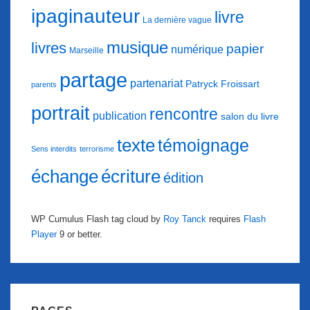
ipaginauteur
livre
La dernière vague
musique
livres
papier
numérique
Marseille
partage
partenariat
Patryck Froissart
parents
portrait
rencontre
publication
salon du livre
texte
témoignage
Sens interdits
terrorisme
échange
écriture
édition
WP Cumulus Flash tag cloud by
Roy Tanck
requires
Flash
Player
9 or better.