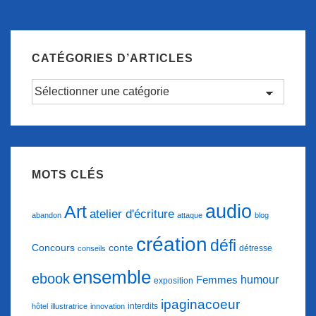
CATÉGORIES D’ARTICLES
Catégories
d’articles
MOTS CLÉS
audio
Art
atelier d'écriture
abandon
attaque
blog
création
défi
conte
Concours
détresse
conseils
ensemble
ebook
humour
Femmes
exposition
ipaginacoeur
interdits
hôtel
illustratrice
innovation