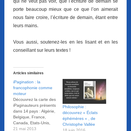
qui ne veut pas voir, que l’écriture de demain se
porte beaucoup mieux que ce que l’on aimerait
nous faire croire, l’écriture de demain, étant entre
leurs mains.
Vous aussi, soutenez-les en les lisant et en les
conseillant sur leurs textes !
Articles similaires
iPagination : la
francophonie comme
moteur
Découvrez la carte des
iPaginauteurs présents
Philosophie :
dans 14 pays : Algérie,
découvrez « Éclats
Belgique, France,
éphémères « , de
Canada, Etats-Unis,
Christophe Vallée
Haïti, Israël,
21 mai 2013
18 juin 2016