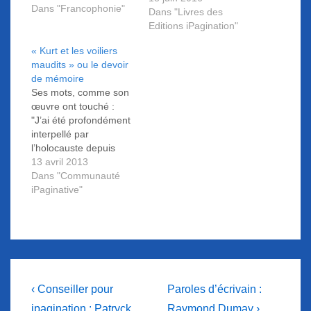
Madagascar, Maroc,
Dans "Francophonie"
Dans "Livres des
Mexique, Sénégal,
Editions iPagination"
Suisse, Tunisie et enfin
l’Union des Comores.
« Kurt et les voiliers
maudits » ou le devoir
de mémoire
Ses mots, comme son
œuvre ont touché :
"J’ai été profondément
interpellé par
l’holocauste depuis
mon enfance et si
13 avril 2013
certains boivent pour
Dans "Communauté
oublier, moi, humble
iPaginative"
scribouilleur, j’écris et
je dessine pour ne pas
oublier (…) de telles
atrocités."
Navigation
Previous
Next
‹ Conseiller pour
Paroles d’écrivain :
Post
Post
ipagination : Patryck
Raymond Dumay ›