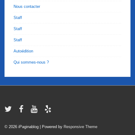
Nous contacter
Staff
Staff
Staff
Autoédition
Qui sommes-nous ?
Menu
du
bas
© 2026
iPaginablog
| Powered by
Responsive Theme
de