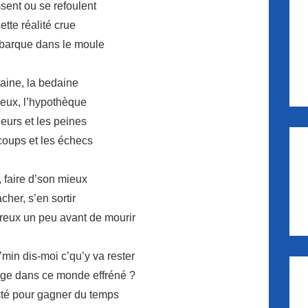
sent ou se refoulent
tte réalité crue
barque dans le moule
taine, la bedaine
eux, l’hypothèque
eurs et les peines
coups et les échecs
r, faire d’son mieux
cher, s’en sortir
ureux un peu avant de mourir
min dis-moi c’qu’y va rester
sage dans ce monde effréné ?
sté pour gagner du temps