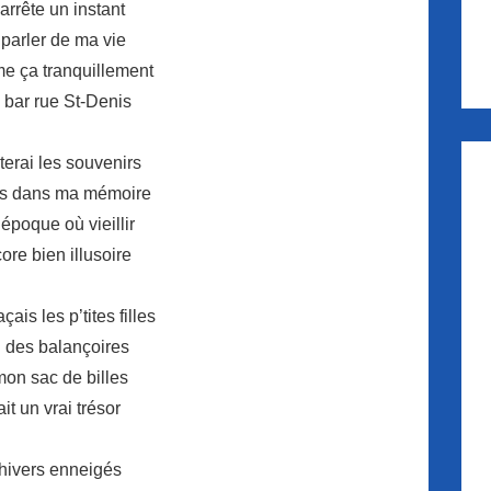
’arrête un instant
 parler de ma vie
e ça tranquillement
 bar rue St-Denis
terai les souvenirs
és dans ma mémoire
époque où vieillir
core bien illusoire
ais les p’tites filles
n des balançoires
mon sac de billes
t un vrai trésor
 hivers enneigés