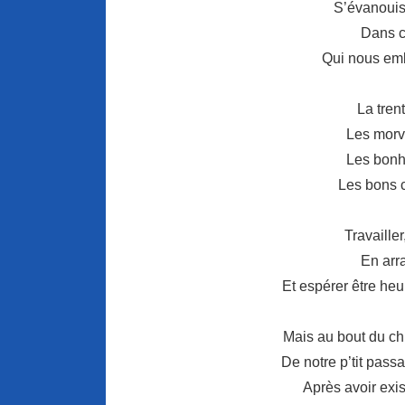
S’évanouis
Dans ce
Qui nous em
La tren
Les morv
Les bonh
Les bons 
Travaille
En arra
Et espérer être he
Mais au bout du ch’
De notre p’tit pas
Après avoir exi