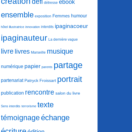
création
défi
ebook
détresse
ensemble
humour
Femmes
exposition
ipaginacoeur
interdits
hôtel
illustratrice
innovation
ipaginauteur
La dernière vague
musique
livre
livres
Marseille
partage
papier
numérique
parents
portrait
partenariat
Patryck Froissart
rencontre
publication
salon du livre
texte
Sens interdits
terrorisme
échange
témoignage
écriture
édition