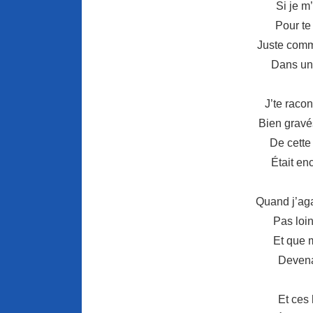
Si je m
Pour te
Juste comm
Dans un
J’te racon
Bien grav
De cette 
Était en
Quand j’agaç
Pas loi
Et que 
Devenai
Et ces