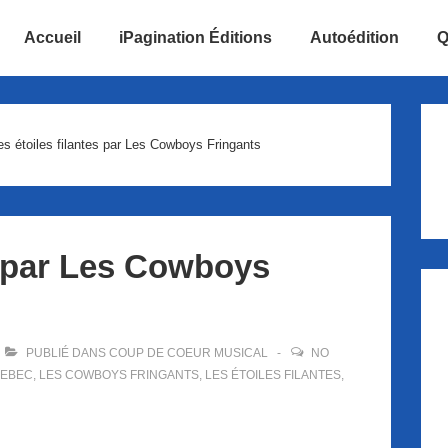
Accueil
iPagination Éditions
Autoédition
Q
ion
es étoiles filantes par Les Cowboys Fringants
es par Les Cowboys
PUBLIÉ DANS
COUP DE COEUR MUSICAL
NO
EBEC
,
LES COWBOYS FRINGANTS
,
LES ÉTOILES FILANTES
,