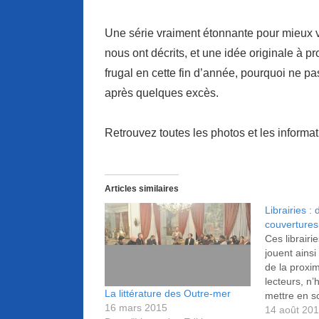
Une série vraiment étonnante pour mieux v
nous ont décrits, et une idée originale à pr
frugal en cette fin d’année, pourquoi ne pa
après quelques excès.
Retrouvez toutes les photos et les informa
Articles similaires
Librairies :
couvertures 
Ces librair
jouent ainsi
de la proxi
lecteurs, n’
La littérature des Outre-mer
mettre en s
16 mars 2015
ou même, et
14 août 20