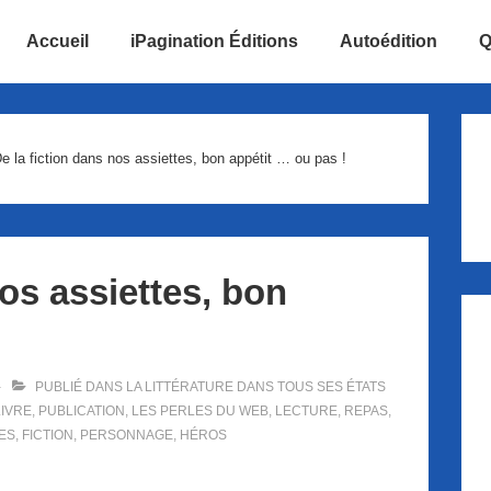
Accueil
iPagination Éditions
Autoédition
Q
ion
e la fiction dans nos assiettes, bon appétit … ou pas !
nos assiettes, bon
PUBLIÉ DANS
LA LITTÉRATURE DANS TOUS SES ÉTATS
LIVRE
,
PUBLICATION
,
LES PERLES DU WEB
,
LECTURE
,
REPAS
,
ES
,
FICTION
,
PERSONNAGE
,
HÉROS