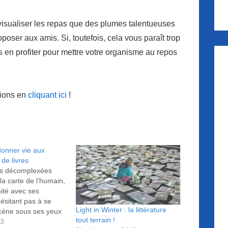
isualiser les repas que des plumes talentueuses
oposer aux amis. Si, toutefois, cela vous paraît trop
s en profiter pour mettre votre organisme au repos
tions en
cliquant ici
!
 donner vie aux
de livres
ies décomplexées
 la carte de l’humain,
mité avec ses
hésitant pas à se
Light in Winter : la littérature
cène sous ses yeux
tout terrain !
 ce n'est pas rare,
13