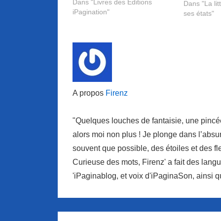
Dans "Livres des Editions
avec sa comp
Dans "La lit
iPagination"
couverture 
ses états"
qu’ils propo
A propos
Firenz
"Quelques louches de fantaisie, une pincé
alors moi non plus ! Je plonge dans l’absu
souvent que possible, des étoiles et des f
Curieuse des mots, Firenz' a fait des langu
'iPaginablog, et voix d'iPaginaSon, ainsi q