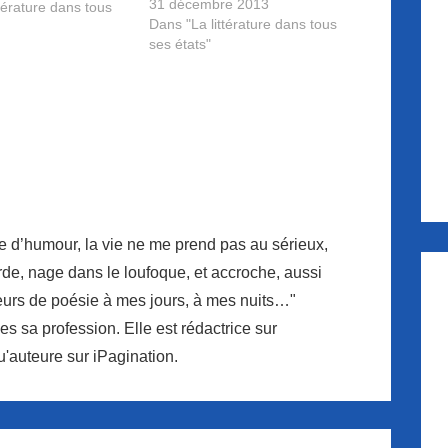
31 décembre 2013
licité, d'incarner la
térature dans tous
Dans "La littérature dans tous
de certains ouvrages
ses états"
sent à la vente.
e d’humour, la vie ne me prend pas au sérieux,
rde, nage dans le loufoque, et accroche, aussi
leurs de poésie à mes jours, à mes nuits…"
es sa profession. Elle est rédactrice sur
u'auteure sur iPagination.