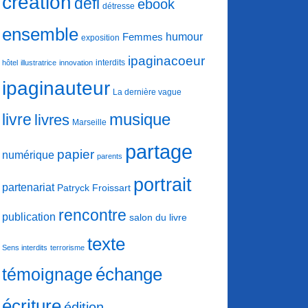
création
défi
ebook
détresse
ensemble
humour
Femmes
exposition
ipaginacoeur
interdits
hôtel
illustratrice
innovation
ipaginauteur
La dernière vague
musique
livre
livres
Marseille
partage
papier
numérique
parents
portrait
partenariat
Patryck Froissart
rencontre
publication
salon du livre
texte
Sens interdits
terrorisme
échange
témoignage
écriture
édition