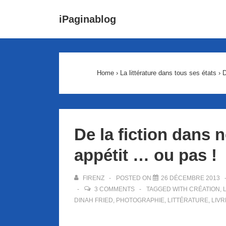
↓
Main
iPaginablog
passer
Navigat
au
contenu
principal
Home
›
La littérature dans tous ses états
›
D
De la fiction dans 
appétit … ou pas !
FIRENZ
POSTED ON
26 DÉCEMBRE 2013
3 COMMENTS
TAGGED WITH
CRÉATION
,
DINAH FRIED
,
PHOTOGRAPHIE
,
LITTÉRATURE
,
LIVR