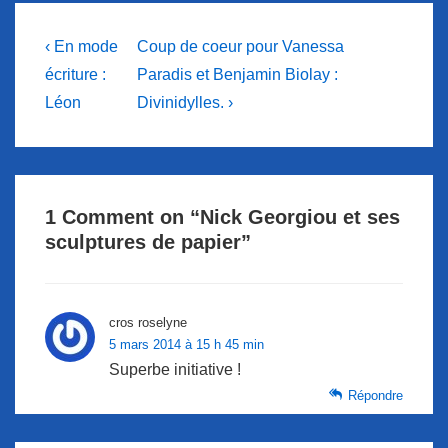
Navigation
Previous
Next
‹ En mode
Coup de coeur pour Vanessa
Post
Post
de
écriture :
Paradis et Benjamin Biolay :
is
is
Léon
Divinidylles. ›
l’article
1 Comment on “
Nick Georgiou et ses
sculptures de papier
”
cros roselyne
5 mars 2014 à 15 h 45 min
Superbe initiative !
Répondre