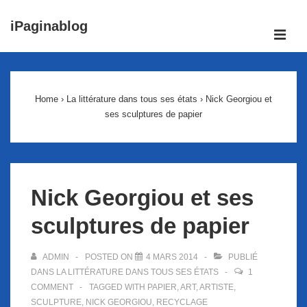
↓
iPaginablog
passer
ME
au
Main
contenu
Navigation
principal
Home
›
La littérature dans tous ses états
›
Nick Georgiou et
ses sculptures de papier
Nick Georgiou et ses
sculptures de papier
ADMIN
POSTED ON
4 MARS 2014
PUBLIÉ
DANS
LA LITTÉRATURE DANS TOUS SES ÉTATS
1
COMMENT
TAGGED WITH
PAPIER
,
ART
,
ARTISTE
,
SCULPTURE
,
NICK GEORGIOU
,
RECYCLAGE