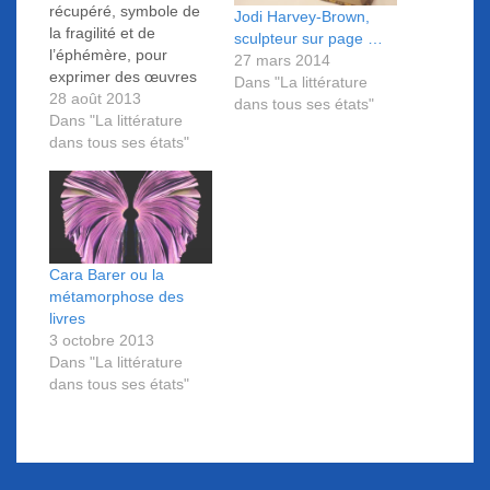
récupéré, symbole de
Jodi Harvey-Brown,
la fragilité et de
sculpteur sur page …
l’éphémère, pour
27 mars 2014
exprimer des œuvres
Dans "La littérature
aux résonances
28 août 2013
dans tous ses états"
mélancoliques. Œuvres
Dans "La littérature
inspirées par les
dans tous ses états"
contes de fées, le
folklore mais aussi par
les personnages et
paysages de romans,
Cara Barer ou la
métamorphose des
livres
3 octobre 2013
Dans "La littérature
dans tous ses états"