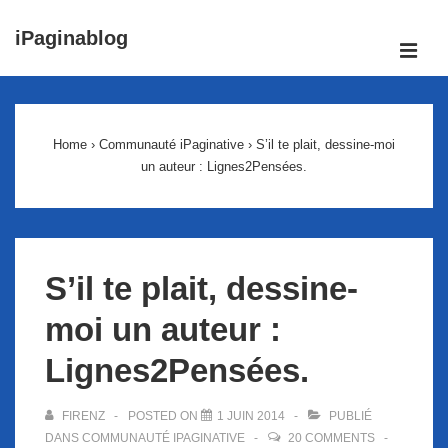
↓
iPaginablog
passer
ME
au
Main
contenu
Navigation
principal
Home
›
Communauté iPaginative
›
S’il te plait, dessine-moi
un auteur : Lignes2Pensées.
S’il te plait, dessine-
moi un auteur :
Lignes2Pensées.
FIRENZ
POSTED ON
1 JUIN 2014
PUBLIÉ
DANS
COMMUNAUTÉ IPAGINATIVE
20 COMMENTS