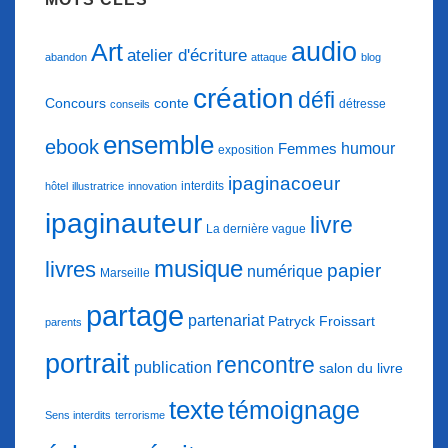
audio
Art
atelier d'écriture
abandon
attaque
blog
création
défi
conte
Concours
détresse
conseils
ensemble
ebook
humour
Femmes
exposition
ipaginacoeur
interdits
hôtel
illustratrice
innovation
ipaginauteur
livre
La dernière vague
musique
livres
papier
numérique
Marseille
partage
partenariat
Patryck Froissart
parents
portrait
rencontre
publication
salon du livre
texte
témoignage
Sens interdits
terrorisme