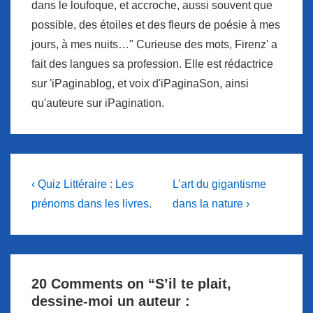
dans le loufoque, et accroche, aussi souvent que
possible, des étoiles et des fleurs de poésie à mes
jours, à mes nuits…" Curieuse des mots, Firenz' a
fait des langues sa profession. Elle est rédactrice
sur 'iPaginablog, et voix d'iPaginaSon, ainsi
qu'auteure sur iPagination.
Navigation
Previous
Next
‹ Quiz Littéraire : Les
L’art du gigantisme
Post
Post
de
prénoms dans les livres.
dans la nature ›
is
is
l’article
20 Comments on “
S’il te plait,
dessine-moi un auteur :