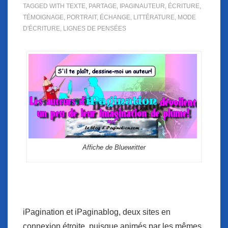
TAGGED WITH
TEXTE
,
PARTAGE
,
IPAGINAUTEUR
,
ÉCRITURE
,
TÉMOIGNAGE
,
PORTRAIT
,
ÉCHANGE
,
LITTÉRATURE
,
MODE
D'ÉCRITURE
,
LIGNES DE PENSÉES
Affiche de Bluewritter
iPagination et iPaginablog, deux sites en
connexion étroite, puisque animés par les mêmes