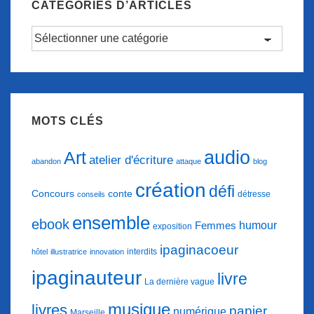
CATÉGORIES D’ARTICLES
Catégories
d’articles
MOTS CLÉS
audio
Art
atelier d'écriture
abandon
attaque
blog
création
défi
conte
Concours
détresse
conseils
ensemble
ebook
humour
Femmes
exposition
ipaginacoeur
interdits
hôtel
illustratrice
innovation
ipaginauteur
livre
La dernière vague
musique
livres
papier
numérique
Marseille