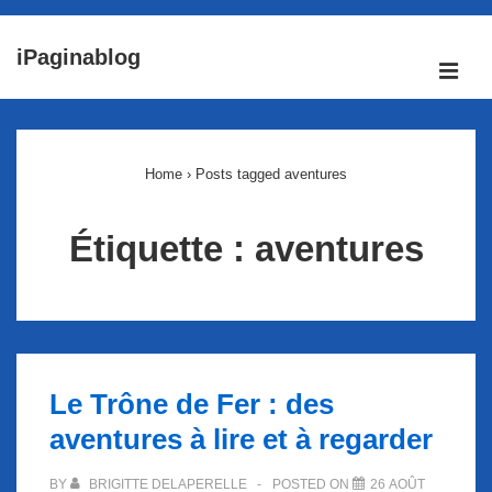
↓
iPaginablog
passer
ME
au
Main
contenu
Navigation
principal
Home
›
Posts tagged aventures
Étiquette :
aventures
Le Trône de Fer : des
aventures à lire et à regarder
BY
BRIGITTE DELAPERELLE
POSTED ON
26 AOÛT