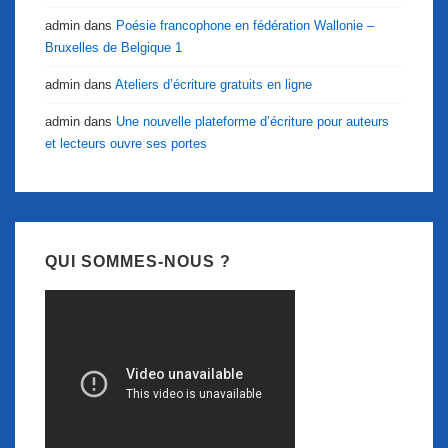
admin
dans
Poésie francophone en fédération Wallonie –
Bruxelles de Belgique 1
admin
dans
Ateliers d’écriture gratuits en ligne
admin
dans
Une nouvelle plateforme d’écriture pour auteurs
et lecteurs ouvre ses portes
QUI SOMMES-NOUS ?