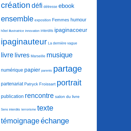
création
défi
ebook
détresse
ensemble
humour
Femmes
exposition
ipaginacoeur
interdits
hôtel
illustratrice
innovation
ipaginauteur
La dernière vague
musique
livre
livres
Marseille
partage
papier
numérique
parents
portrait
partenariat
Patryck Froissart
rencontre
publication
salon du livre
texte
Sens interdits
terrorisme
échange
témoignage