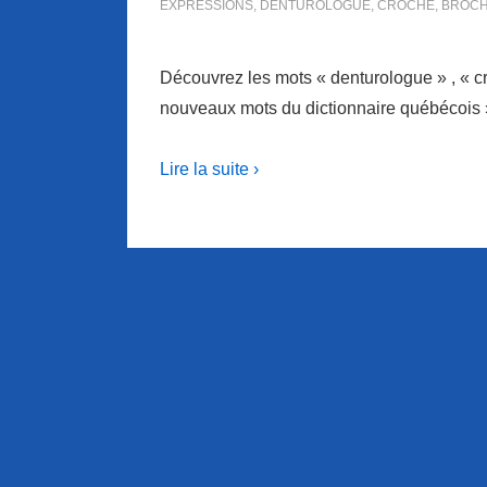
EXPRESSIONS
,
DENTUROLOGUE
,
CROCHE
,
BROC
Découvrez les mots « denturologue » , « cr
nouveaux mots du dictionnaire québécois 
Lire la suite ›