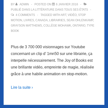
BY
ADMIN
POSTED ON
6 JANVIER 2016
PUBLIÉ DANS
LA LITTÉRATURE DANS TOUS SES ÉTATS
4 COMMENTS
TAGGED WITH
ART
,
VIDÉO
,
STOP
MOTION
,
LIVRES
,
CANADA
,
LIBRAIRIES
,
SEAN OHLENKAMP
,
GRAYSON MATTHEWS
,
COLLÈGE MOHAWK
,
ONTARIO
,
TYPE
BOOK
Plus de 3 700 000 visionnages sur Youtube
concernant un clip d’ 1mn50 sur une librairie, ça
interpelle nécessairement. The Joy of Books est
une brillante vidéo, empreinte de magie, réalisée
grâce à une habile animation en stop-motion.
Lire la suite ›