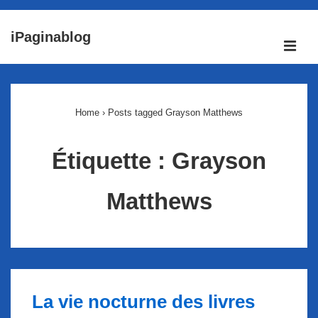
↓
iPaginablog
passer
ME
au
Main
contenu
Navigation
principal
Home
›
Posts tagged Grayson Matthews
Étiquette :
Grayson
Matthews
La vie nocturne des livres