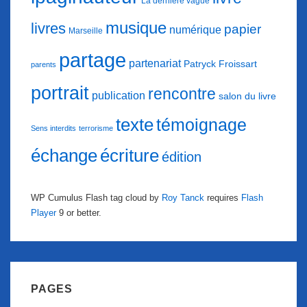
La dernière vague
musique
livres
papier
numérique
Marseille
partage
partenariat
Patryck Froissart
parents
portrait
rencontre
publication
salon du livre
texte
témoignage
Sens interdits
terrorisme
échange
écriture
édition
WP Cumulus Flash tag cloud by
Roy Tanck
requires
Flash
Player
9 or better.
PAGES