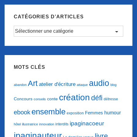
CATÉGORIES D’ARTICLES
Catégories
d’articles
MOTS CLÉS
audio
Art
atelier d'écriture
abandon
attaque
blog
création
défi
conte
Concours
détresse
conseils
ensemble
ebook
humour
Femmes
exposition
ipaginacoeur
interdits
hôtel
illustratrice
innovation
ipaginauteur
livre