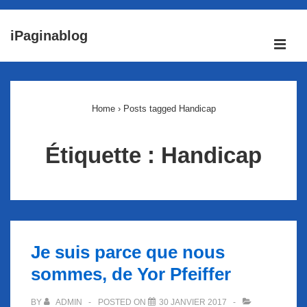
↓
iPaginablog
passer
ME
au
Main
contenu
Navigation
principal
Home
›
Posts tagged Handicap
Étiquette :
Handicap
Je suis parce que nous
sommes, de Yor Pfeiffer
BY
ADMIN
POSTED ON
30 JANVIER 2017