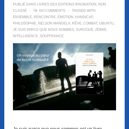
PUBLIÉ DANS
LIVRES DES EDITIONS IPAGINATION
,
NON
CLASSÉ
NO COMMENTS
TAGGED WITH
ENSEMBLE
,
RENCONTRE
,
ÉMOTION
,
HANDICAP
,
PHILOSOPHIE
,
NELSON MANDELA
,
RÊVE
,
COMBAT
,
UBUNTU
,
JE SUIS PARCE QUE NOUS SOMMES
,
SURDOUÉ
,
ZÈBRE
,
INTELLIGENCE
,
SOUFFRANCE
Je suis parce que nous sommes est un livre