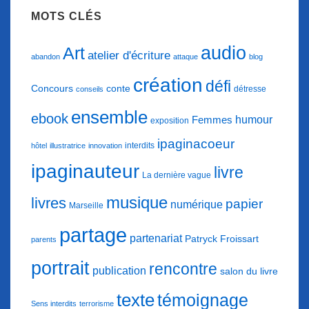
MOTS CLÉS
audio
Art
atelier d'écriture
abandon
attaque
blog
création
défi
conte
Concours
détresse
conseils
ensemble
ebook
humour
Femmes
exposition
ipaginacoeur
interdits
hôtel
illustratrice
innovation
ipaginauteur
livre
La dernière vague
musique
livres
papier
numérique
Marseille
partage
partenariat
Patryck Froissart
parents
portrait
rencontre
publication
salon du livre
texte
témoignage
Sens interdits
terrorisme