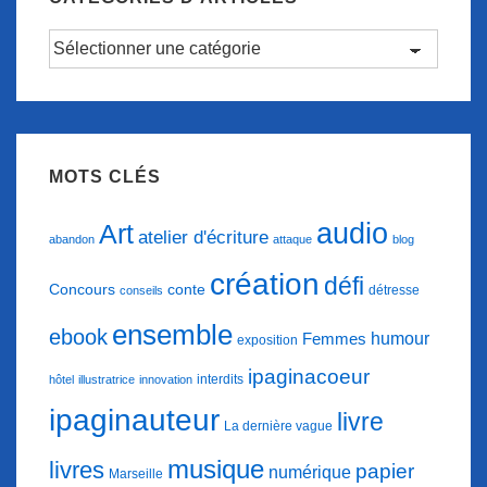
Catégories
d’articles
MOTS CLÉS
audio
Art
atelier d'écriture
abandon
attaque
blog
création
défi
conte
Concours
détresse
conseils
ensemble
ebook
humour
Femmes
exposition
ipaginacoeur
interdits
hôtel
illustratrice
innovation
ipaginauteur
livre
La dernière vague
musique
livres
papier
numérique
Marseille