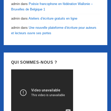
admin
dans
Poésie francophone en fédération Wallonie –
Bruxelles de Belgique 1
admin
dans
Ateliers d’écriture gratuits en ligne
admin
dans
Une nouvelle plateforme d’écriture pour auteurs
et lecteurs ouvre ses portes
QUI SOMMES-NOUS ?