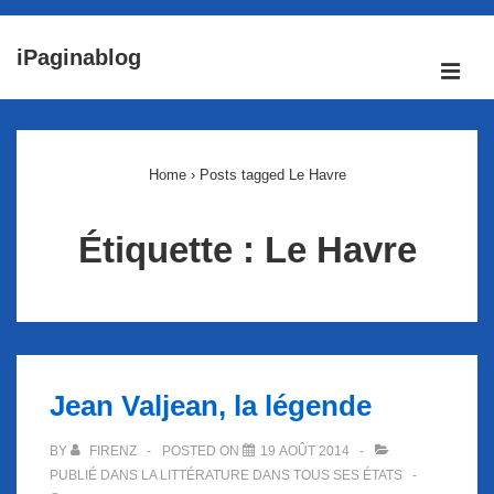
↓
iPaginablog
passer
ME
au
Main
contenu
Navigation
principal
Home
›
Posts tagged Le Havre
Étiquette :
Le Havre
Jean Valjean, la légende
BY
FIRENZ
POSTED ON
19 AOÛT 2014
PUBLIÉ DANS
LA LITTÉRATURE DANS TOUS SES ÉTATS