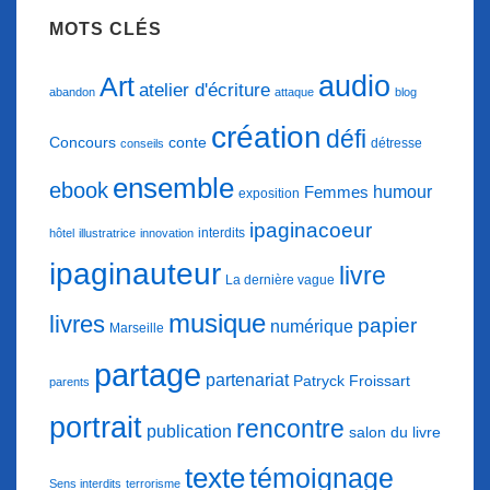
MOTS CLÉS
audio
Art
atelier d'écriture
abandon
attaque
blog
création
défi
conte
Concours
détresse
conseils
ensemble
ebook
humour
Femmes
exposition
ipaginacoeur
interdits
hôtel
illustratrice
innovation
ipaginauteur
livre
La dernière vague
musique
livres
papier
numérique
Marseille
partage
partenariat
Patryck Froissart
parents
portrait
rencontre
publication
salon du livre
texte
témoignage
Sens interdits
terrorisme