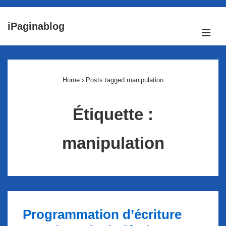
↓
iPaginablog
passer
ME
au
Main
contenu
Navigation
principal
Home
›
Posts tagged manipulation
Étiquette :
manipulation
Programmation d’écriture