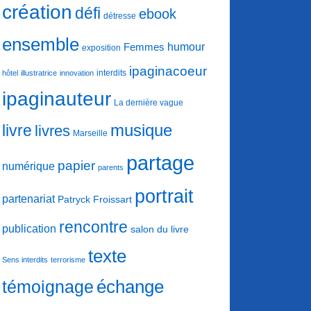
création
défi
ebook
détresse
ensemble
humour
Femmes
exposition
ipaginacoeur
interdits
hôtel
illustratrice
innovation
ipaginauteur
La dernière vague
musique
livre
livres
Marseille
partage
papier
numérique
parents
portrait
partenariat
Patryck Froissart
rencontre
publication
salon du livre
texte
Sens interdits
terrorisme
échange
témoignage