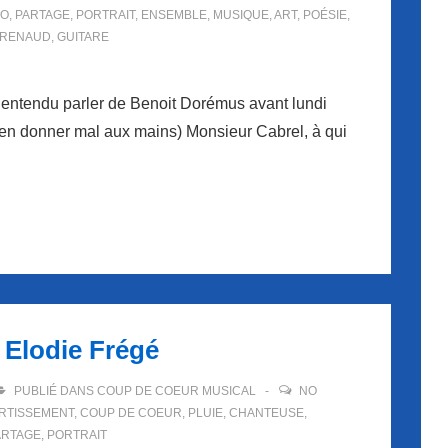
IO
,
PARTAGE
,
PORTRAIT
,
ENSEMBLE
,
MUSIQUE
,
ART
,
POÉSIE
,
RENAUD
,
GUITARE
is entendu parler de Benoit Dorémus avant lundi
à m’en donner mal aux mains) Monsieur Cabrel, à qui
 Elodie Frégé
PUBLIÉ DANS
COUP DE COEUR MUSICAL
NO
RTISSEMENT
,
COUP DE COEUR
,
PLUIE
,
CHANTEUSE
,
ARTAGE
,
PORTRAIT