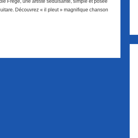
ie Frégé, une artiste séduisante, simple et posée
uitare. Découvrez « il pleut » magnifique chanson