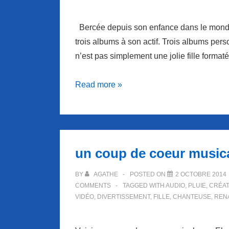
Benoit
Dorémus.
Bercée depuis son enfance dans le monde 
trois albums à son actif. Trois albums per
n’est pas simplement une jolie fille format
Coup
Read more »
de
coeur
musical
:
un coup de coeur musica
Elodie
Frégé
BY
AGATHE
POSTED ON
2 OCTOBRE 2014
COMMENTS
TAGGED WITH
AUDIO
,
PLUIE
,
CRÉAT
VIDÉO
,
DIVERTISSEMENT
,
FILLE
,
CHANTEUSE
,
REN