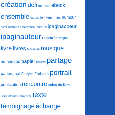
création
défi
ebook
détresse
ensemble
humour
Femmes
exposition
ipaginacoeur
interdits
hôtel
illustratrice
innovation
ipaginauteur
La dernière vague
musique
livre
livres
Marseille
partage
papier
numérique
parents
portrait
partenariat
Patryck Froissart
rencontre
publication
salon du livre
texte
Sens interdits
terrorisme
échange
témoignage