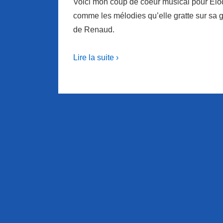
Voici mon coup de coeur musical pour Elod
comme les mélodies qu’elle gratte sur sa g
de Renaud.
Lire la suite ›