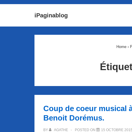
↓
Main
iPaginablog
passer
Navigat
au
contenu
principal
Home
›
P
Étiquet
Coup de coeur musical à
Benoit Dorémus.
BY
AGATHE
POSTED ON
15 OCTOBRE 201