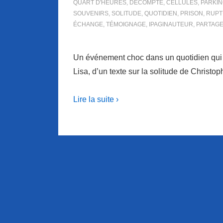
QUART D'HEURES
,
DÉCOMPTE
,
CELLULES
,
PARKI
SOUVENIRS
,
SOLITUDE
,
QUOTIDIEN
,
PRISON
,
RUPT
ÉCHANGE
,
TÉMOIGNAGE
,
IPAGINAUTEUR
,
PARTAG
Un événement choc dans un quotidien qui 
Lisa, d’un texte sur la solitude de Christop
Lire la suite ›