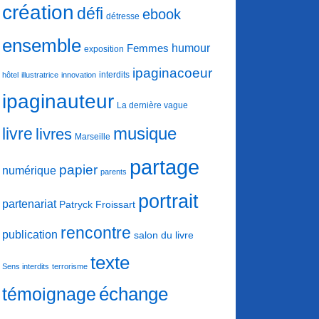
création
défi
ebook
détresse
ensemble
humour
Femmes
exposition
ipaginacoeur
interdits
hôtel
illustratrice
innovation
ipaginauteur
La dernière vague
musique
livre
livres
Marseille
partage
papier
numérique
parents
portrait
partenariat
Patryck Froissart
rencontre
publication
salon du livre
texte
Sens interdits
terrorisme
échange
témoignage