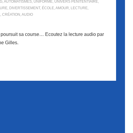
NG
,
AUTOMATISMES
,
UNIFORME
,
UNIVERS PÉNITENTIAIRE
,
URE
,
DIVERTISSEMENT
,
ÉCOLE
,
AMOUR
,
LECTURE
,
E
,
CRÉATION
,
AUDIO
poursuit sa course… Ecoutez la lecture audio par
he Gilles.