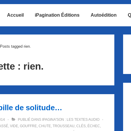
Accueil
iPagination Éditions
Autoédition
Q
ion
Posts tagged rien.
ette :
rien.
ille de solitude…
014
PUBLIÉ DANS
IPAGINA'SON : LES TEXTES AUDIO
ASSÉ
,
VIDE
,
GOUFFRE
,
CHUTE
,
TROUSSEAU
,
CLÉS
,
ÉCHEC
,