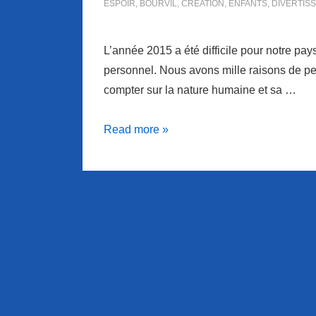
ESPOIR
,
BOURVIL
,
CRÉATION
,
ENFANTS
,
DIVERTIS
L’année 2015 a été difficile pour notre pays.
personnel. Nous avons mille raisons de perd
compter sur la nature humaine et sa …
Coup
Read more »
de
coeur
musical
à
l’année
nouvelle…