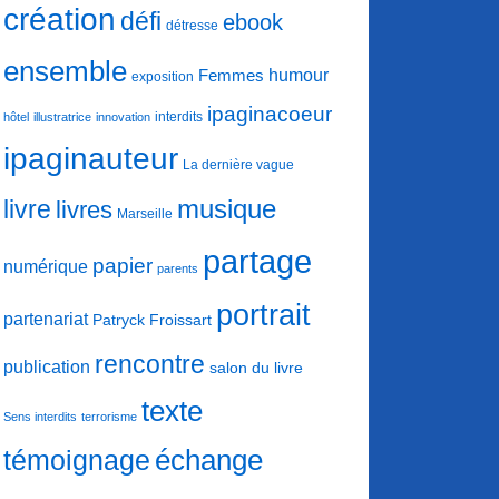
création
défi
ebook
détresse
ensemble
humour
Femmes
exposition
ipaginacoeur
interdits
hôtel
illustratrice
innovation
ipaginauteur
La dernière vague
musique
livre
livres
Marseille
partage
papier
numérique
parents
portrait
partenariat
Patryck Froissart
rencontre
publication
salon du livre
texte
Sens interdits
terrorisme
échange
témoignage