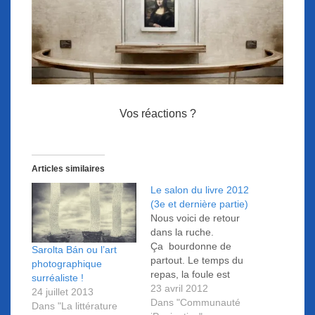
Vos réactions ?
Articles similaires
Le salon du livre 2012
(3e et dernière partie)
Nous voici de retour
dans la ruche.
Ça bourdonne de
Sarolta Bán ou l’art
partout. Le temps du
photographique
repas, la foule est
surréaliste !
venue grossir le flot
23 avril 2012
24 juillet 2013
des badauds
Dans "Communauté
Dans "La littérature