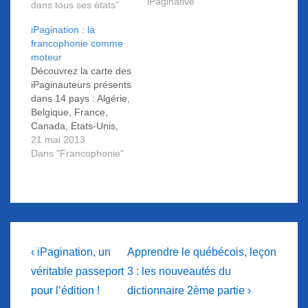
tranquilles du matin.
iPaginative"
dans tous ses états"
Les micros grésillent.
Des grappes humaines
iPagination : la
se pressent aux stands
francophonie comme
d’invisibles vedettes.
moteur
Plateaux radio en
Découvrez la carte des
direct, les pros font leur
iPaginauteurs présents
show. Nous retrouvons
dans 14 pays : Algérie,
Eve au…
Belgique, France,
Canada, Etats-Unis,
Haïti, Israël,
21 mai 2013
Madagascar, Maroc,
Dans "Francophonie"
Mexique, Sénégal,
Suisse, Tunisie et enfin
l’Union des Comores.
Navigation
Previous
Next
‹ iPagination, un
Apprendre le québécois, leçon
Post
Post
de
véritable passeport
3 : les nouveautés du
is
is
pour l’édition !
dictionnaire 2ème partie ›
l’article