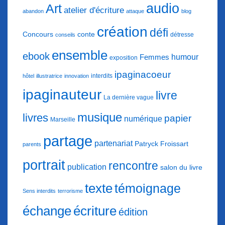
audio
Art
atelier d'écriture
abandon
attaque
blog
création
défi
conte
Concours
détresse
conseils
ensemble
ebook
humour
Femmes
exposition
ipaginacoeur
interdits
hôtel
illustratrice
innovation
ipaginauteur
livre
La dernière vague
musique
livres
papier
numérique
Marseille
partage
partenariat
Patryck Froissart
parents
portrait
rencontre
publication
salon du livre
texte
témoignage
Sens interdits
terrorisme
échange
écriture
édition