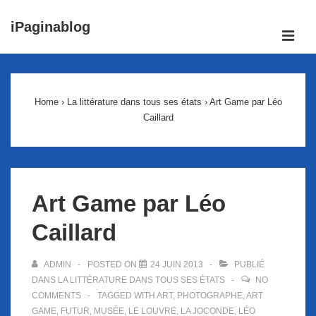
↓
iPaginablog
passer
ME
au
Main
contenu
Navigation
principal
Home
›
La littérature dans tous ses états
›
Art Game par Léo
Caillard
Art Game par Léo
Caillard
ADMIN
POSTED ON
24 JUIN 2013
PUBLIÉ
DANS
LA LITTÉRATURE DANS TOUS SES ÉTATS
NO
COMMENTS
TAGGED WITH
ART
,
PHOTOGRAPHE
,
ART
GAME
,
FUTUR
,
MUSÉE
,
LE LOUVRE
,
LA JOCONDE
,
LÉO