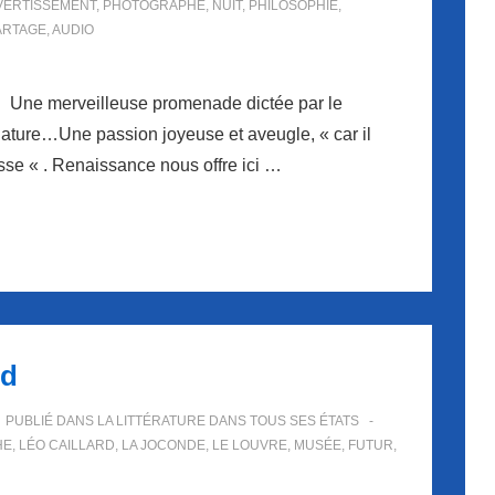
VERTISSEMENT
,
PHOTOGRAPHE
,
NUIT
,
PHILOSOPHIE
,
ARTAGE
,
AUDIO
ci Une merveilleuse promenade dictée par le
ture…Une passion joyeuse et aveugle, « car il
tesse « . Renaissance nous offre ici …
rd
PUBLIÉ DANS
LA LITTÉRATURE DANS TOUS SES ÉTATS
HE
,
LÉO CAILLARD
,
LA JOCONDE
,
LE LOUVRE
,
MUSÉE
,
FUTUR
,