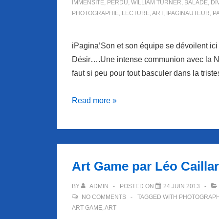
IMMENSITÉ
,
PERDU
,
WILLIAM TURNER
,
BALADE
,
DI
PHOTOGRAPHIE
,
LECTURE
,
ART
,
IPAGINAUTEUR
,
P
iPagina’Son et son équipe se dévoilent i
Désir….Une intense communion avec la Na
faut si peu pour tout basculer dans la tris
iPAGINA’SON
Read more »
vous
emporte
sur
les
Art Game par Léo Cailla
ailes
du
BY
ADMIN
POSTED ON
24 JUIN 2013
désir….
NO COMMENTS
TAGGED WITH
PHOTOGRAP
ART GAME
,
ART