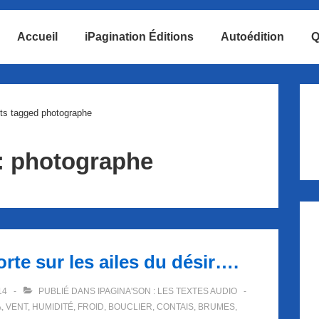
Accueil
iPagination Éditions
Autoédition
Q
ion
ts tagged photographe
:
photographe
e sur les ailes du désir….
14
PUBLIÉ DANS
IPAGINA'SON : LES TEXTES AUDIO
A
,
VENT
,
HUMIDITÉ
,
FROID
,
BOUCLIER
,
CONTAIS
,
BRUMES
,