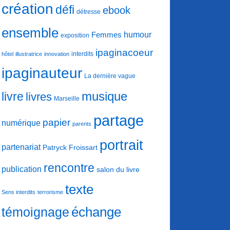
création
défi
ebook
détresse
ensemble
humour
Femmes
exposition
ipaginacoeur
interdits
hôtel
illustratrice
innovation
ipaginauteur
La dernière vague
musique
livre
livres
Marseille
partage
papier
numérique
parents
portrait
partenariat
Patryck Froissart
rencontre
publication
salon du livre
texte
Sens interdits
terrorisme
échange
témoignage