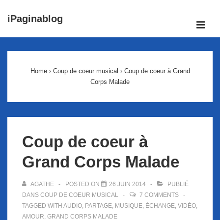
↓
iPaginablog
passer
ME
au
Main
contenu
Navigation
principal
Home
›
Coup de coeur musical
›
Coup de coeur à Grand
Corps Malade
Coup de coeur à
Grand Corps Malade
AGATHE
POSTED ON
26 JUIN 2014
PUBLIÉ
DANS
COUP DE COEUR MUSICAL
7 COMMENTS
TAGGED WITH
AUDIO
,
PARTAGE
,
MUSIQUE
,
ÉCHANGE
,
VIDÉO
,
AMOUR
,
GRAND CORPS MALADE