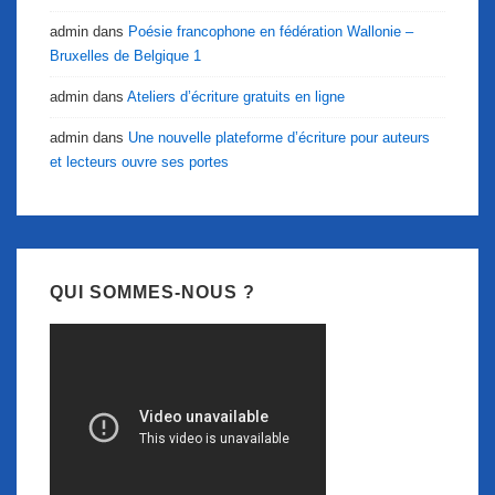
admin
dans
Poésie francophone en fédération Wallonie –
Bruxelles de Belgique 1
admin
dans
Ateliers d’écriture gratuits en ligne
admin
dans
Une nouvelle plateforme d’écriture pour auteurs
et lecteurs ouvre ses portes
QUI SOMMES-NOUS ?