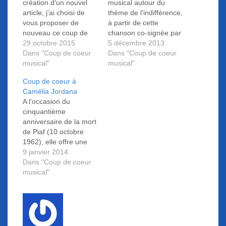
création d'un nouvel
musical autour du
article, j'ai choisi de
thème de l'indifférence,
vous proposer de
à partir de cette
nouveau ce coup de
chanson co-signée par
cœur musical autour
29 octobre 2015
Maurice Vidalain en
5 décembre 2013
du thème de
Dans "Coup de coeur
1977 et interprétée de
Dans "Coup de coeur
l’indifférence, à partir
musical"
façon magistrale par
musical"
de cette chanson co-
Gilbert Bécaud (1927-
Coup de coeur à
signée par Maurice
2001)...
Camélia Jordana
Vidalain en 1977 et
A l'occasion du
interprétée de façon
cinquantième
magistrale par Gilbert
anniversaire de la mort
Bécaud (1927-2001).
de Piaf (10 octobre
Pourquoi cette
1962), elle offre une
chanson ancienne ?
version de « L'hymne à
9 janvier 2014
J’aurais pu…
l'amour » qui
Dans "Coup de coeur
personnellement, me
musical"
donne des frissons.