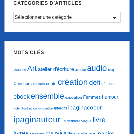
CATÉGORIES D’ARTICLES
Catégories
d’articles
MOTS CLÉS
audio
Art
atelier d'écriture
abandon
attaque
blog
création
défi
conte
Concours
détresse
conseils
ensemble
ebook
humour
Femmes
exposition
ipaginacoeur
interdits
hôtel
illustratrice
innovation
ipaginauteur
livre
La dernière vague
musique
livres
papier
numérique