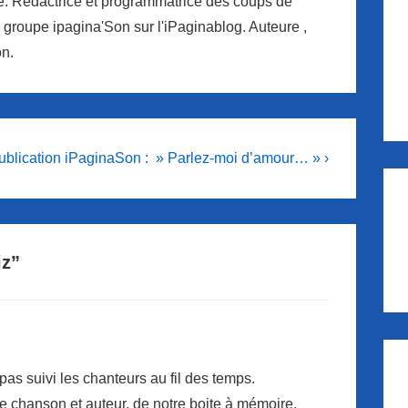
re. Rédactrice et programmatrice des coups de
 groupe ipagina'Son sur l'iPaginablog. Auteure ,
on.
ext
ublication iPaginaSon : » Parlez-moi d’amour… » ›
ost
iz
”
pas suivi les chanteurs au fil des temps.
e chanson et auteur, de notre boite à mémoire.