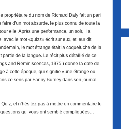
 le propriétaire du nom de Richard Daly fait un pari
s faire d’un mot absurde, le plus connu de toute la
 pour elle. Après une performance, un soir, il a
ec le mot «quizz» écrit sur ​​eux, et leur dit
e lendemain, le mot étrange était la coqueluche de la
it partie de la langue. Le récit plus détaillé de ce
nings and Reminiscences, 1875 ) donne la date de
ge à cette époque, qui signifie «une étrange ou
 dans ce sens par Fanny Burney dans son journal
n Quiz, et n’hésitez pas à mettre en commentaire le
es questions qui vous ont semblé compliquées…