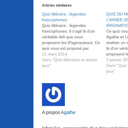
Articles similaires
Quiz littéraire : légendes
QUIZ DU N
francophones
L’ANNEE 2
Quiz littéraire : légendes
IPAGINATI
francophones. Il s'agit là d'un
Ce quiz vou
véritable défi que vous
Agathe et Li
proposent les iPaginauteurs. Ce
réaliser un s
quiz vous est proposé par
là d'un véri
Agathe et Lilas. Arriverez-vous à
21 mars 2014
proposent l
réaliser un sans-faute ?
Dans "Quiz littéraires et autres
3 janvier 2
jeux"
Dans "Quiz l
jeux"
A propos
Agathe