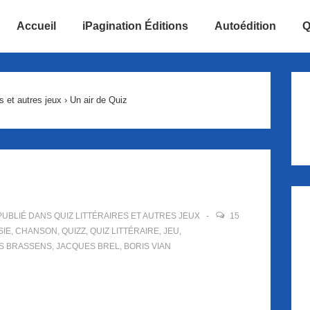
Accueil
iPagination Éditions
Autoédition
Q
ion
es et autres jeux
›
Un air de Quiz
UBLIÉ DANS
QUIZ LITTÉRAIRES ET AUTRES JEUX
15
SIE
,
CHANSON
,
QUIZZ
,
QUIZ LITTÉRAIRE
,
JEU
,
S BRASSENS
,
JACQUES BREL
,
BORIS VIAN