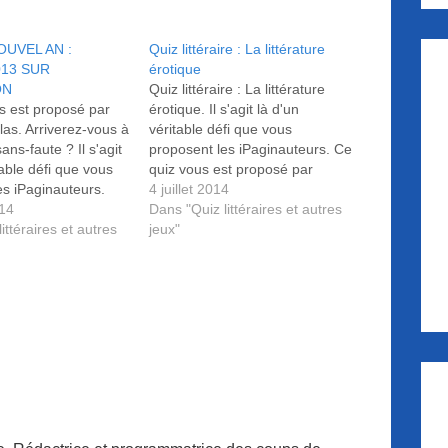
OUVEL AN :
Quiz littéraire : La littérature
013 SUR
érotique
ON
Quiz littéraire : La littérature
s est proposé par
érotique. Il s'agit là d'un
las. Arriverez-vous à
véritable défi que vous
ans-faute ? Il s'agit
proposent les iPaginauteurs. Ce
table défi que vous
quiz vous est proposé par
es iPaginauteurs.
Agathe et Lilas. Arriverez-vous à
4 juillet 2014
014
réaliser un sans-faute ?
Dans "Quiz littéraires et autres
ittéraires et autres
jeux"