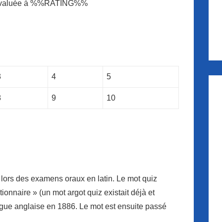
 évaluée à %%RATING%%
3
4
5
8
9
10
e lors des examens oraux en latin. Le mot quiz
tionnaire » (un mot argot quiz existait déjà et
angue anglaise en 1886. Le mot est ensuite passé