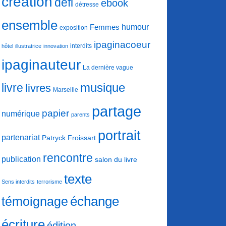
création
défi
ebook
détresse
ensemble
humour
Femmes
exposition
ipaginacoeur
interdits
hôtel
illustratrice
innovation
ipaginauteur
La dernière vague
musique
livre
livres
Marseille
partage
papier
numérique
parents
portrait
partenariat
Patryck Froissart
rencontre
publication
salon du livre
texte
Sens interdits
terrorisme
échange
témoignage
écriture
édition