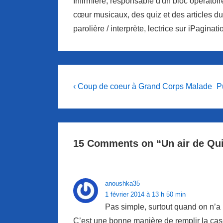
Infirmière, responsable d'un bloc opératoi
cœur musicaux, des quiz et des articles du
parolière / interprète, lectrice sur iPaginati
Navigation
Previous
N
‹ Coup de coeur à Grand Corps Malade
P
Post
P
de
is
is
l’article
15 Comments on “
Un air de Qu
anoushka35
1 février 2014 à 13 h 50 min
Pas simple, surtout quand on n’a 
C’est une bonne manière de remplir la cas