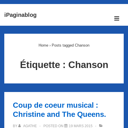
↓
iPaginablog
passer
ME
au
Main
contenu
Navigation
principal
Home
›
Posts tagged Chanson
Étiquette :
Chanson
Coup de coeur musical :
Christine and The Queens.
BY
AGATHE
POSTED ON
19 MARS 2015