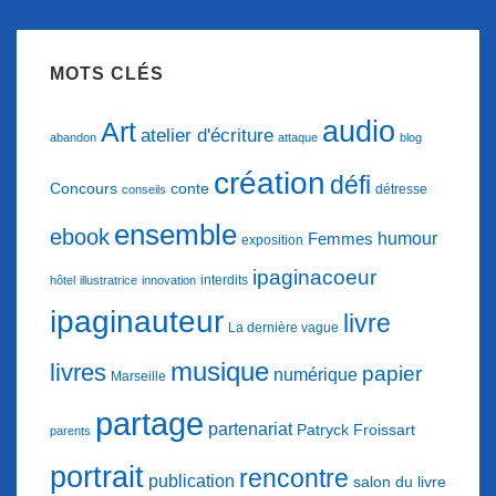
MOTS CLÉS
audio
Art
atelier d'écriture
abandon
attaque
blog
création
défi
conte
Concours
détresse
conseils
ensemble
ebook
humour
Femmes
exposition
ipaginacoeur
interdits
hôtel
illustratrice
innovation
ipaginauteur
livre
La dernière vague
musique
livres
papier
numérique
Marseille
partage
partenariat
Patryck Froissart
parents
portrait
rencontre
publication
salon du livre