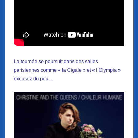
La tournée se poursuit dans des salles
parisiennes comme « la Cigale » et « l’Olympia »
excusez du peu…