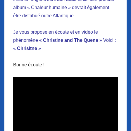
album « Chaleur humaine » devrait également
être distribué outre Atlantique.
Je vous propose en écoute et en vidéo le
phénomène «
Christine and The Quens
» Voici :
« Chrisitne »
Bonne écoute !