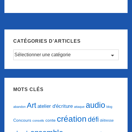
CATÉGORIES D’ARTICLES
Catégories
d’articles
MOTS CLÉS
audio
Art
atelier d'écriture
abandon
attaque
blog
création
défi
conte
Concours
détresse
conseils