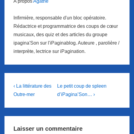
A propos
Agathe
Infirmière, responsable d'un bloc opératoire.
Rédactrice et programmatrice des coups de cœur
musicaux, des quiz et des articles du groupe
ipagina'Son sur l'iPaginablog. Auteure , parolière /
interprète, lectrice sur iPagination.
Navigation
Previous
Next
‹ La littérature des
Le petit coup de spleen
Post
Post
de
Outre-mer
d’iPagina’Son… ›
is
is
l’article
Laisser un commentaire