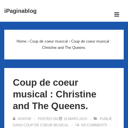
↓
iPaginablog
passer
ME
au
Main
contenu
Navigation
principal
Home
›
Coup de coeur musical
›
Coup de coeur musical :
Christine and The Queens.
Coup de coeur
musical : Christine
and The Queens.
AGATHE
POSTED ON
19 MARS 2015
PUBLIÉ
DANS
COUP DE COEUR MUSICAL
NO COMMENTS