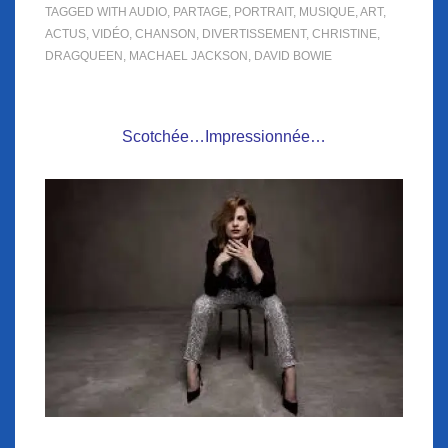
TAGGED WITH
AUDIO
,
PARTAGE
,
PORTRAIT
,
MUSIQUE
,
ART
,
ACTUS
,
VIDÉO
,
CHANSON
,
DIVERTISSEMENT
,
CHRISTINE
,
DRAGQUEEN
,
MACHAEL JACKSON
,
DAVID BOWIE
Scotchée…Impressionnée…