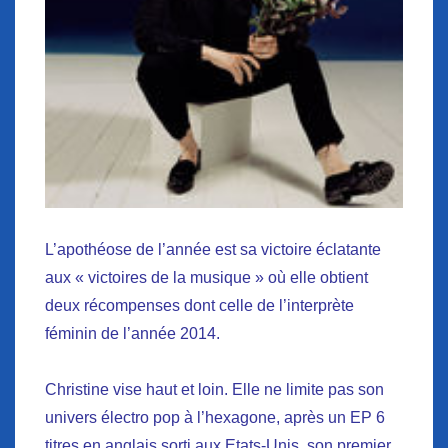
L’apothéose de l’année est sa victoire éclatante
aux « victoires de la musique » où elle obtient
deux récompenses dont celle de l’interprète
féminin de l’année 2014.
Christine vise haut et loin. Elle ne limite pas son
univers électro pop à l’hexagone, après un EP 6
titres en anglais sorti aux Etats-Unis, son premier