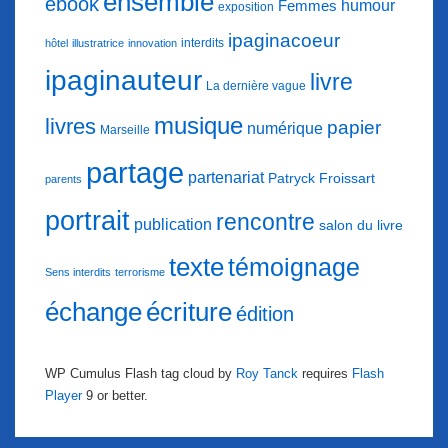
ensemble
ebook
humour
Femmes
exposition
ipaginacoeur
interdits
hôtel
illustratrice
innovation
ipaginauteur
livre
La dernière vague
musique
livres
papier
numérique
Marseille
partage
partenariat
Patryck Froissart
parents
portrait
rencontre
publication
salon du livre
texte
témoignage
Sens interdits
terrorisme
échange
écriture
édition
WP Cumulus Flash tag cloud by
Roy Tanck
requires
Flash
Player
9 or better.