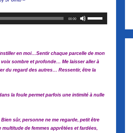
Utilisez
00:00
les
flèches
haut/bas
pour
’instiller en moi…Sentir chaque parcelle de mon
augmenter
 voix sombre et profonde… Me laisser aller à
ou
r du regard des autres… Ressentir, être la
diminuer
le
volume.
ans la foule permet parfois une intimité à nulle
 Bien sûr, personne ne me regarde, petit être
tte multitude de femmes apprêtées et fardées,