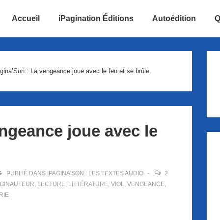
Accueil
iPagination Éditions
Autoédition
Q
ion
gina’Son : La vengeance joue avec le feu et se brûle.
engeance joue avec le
PUBLIÉ DANS
IPAGINA'SON : LES TEXTES AUDIO
2
AGINAUTEUR
,
LECTURE
,
LITTÉRATURE
,
VIOL
,
VENGEANCE
,
RIE