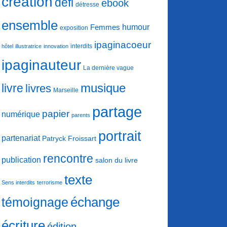
création
défi
ebook
détresse
ensemble
humour
Femmes
exposition
ipaginacoeur
interdits
hôtel
illustratrice
innovation
ipaginauteur
La dernière vague
musique
livre
livres
Marseille
partage
papier
numérique
parents
portrait
partenariat
Patryck Froissart
rencontre
publication
salon du livre
texte
Sens interdits
terrorisme
échange
témoignage
écriture
édition