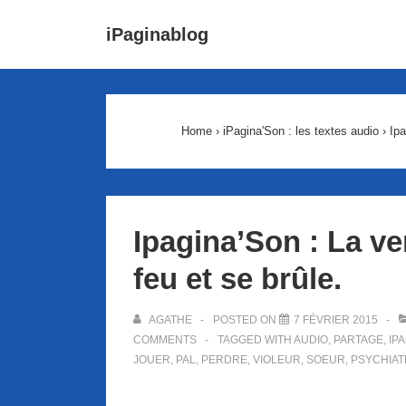
↓
Main
iPaginablog
passer
Navigat
au
contenu
principal
Home
›
iPagina'Son : les textes audio
›
Ipa
Ipagina’Son : La v
feu et se brûle.
AGATHE
POSTED ON
7 FÉVRIER 2015
COMMENTS
TAGGED WITH
AUDIO
,
PARTAGE
,
IP
JOUER
,
PAL
,
PERDRE
,
VIOLEUR
,
SOEUR
,
PSYCHIAT