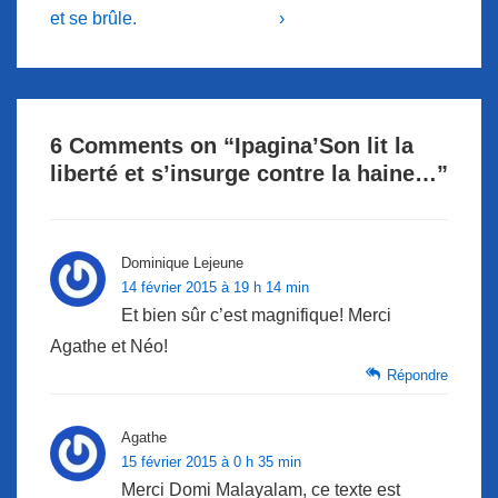
is
is
et se brûle.
›
l’article
6 Comments on “
Ipagina’Son lit la
liberté et s’insurge contre la haine…
”
Dominique Lejeune
14 février 2015 à 19 h 14 min
Et bien sûr c’est magnifique! Merci
Agathe et Néo!
Répondre
Agathe
15 février 2015 à 0 h 35 min
Merci Domi Malayalam, ce texte est