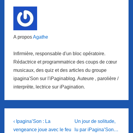
A propos
Agathe
Infirmière, responsable d'un bloc opératoire.
Rédactrice et programmatrice des coups de cœur
musicaux, des quiz et des articles du groupe
ipagina'Son sur l'iPaginablog. Auteure , parolière /
interprète, lectrice sur iPagination.
Navigation
Previous
Next
‹ Ipagina’Son : La
Un jour de solitude,
Post
Post
de
vengeance joue avec le feu
lu par iPagina’Son…