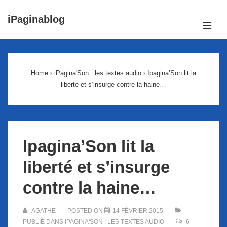
↓
iPaginablog
passer
ME
au
Main
contenu
Navigation
principal
Home
›
iPagina'Son : les textes audio
›
Ipagina’Son lit la
liberté et s’insurge contre la haine…
Ipagina’Son lit la
liberté et s’insurge
contre la haine…
AGATHE
POSTED ON
14 FÉVRIER 2015
PUBLIÉ DANS
IPAGINA'SON : LES TEXTES AUDIO
6