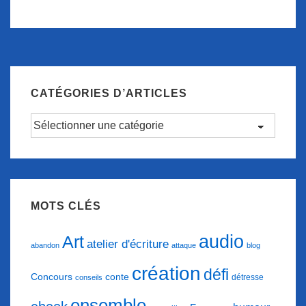
CATÉGORIES D’ARTICLES
Catégories
d’articles
MOTS CLÉS
audio
Art
atelier d'écriture
abandon
attaque
blog
création
défi
conte
Concours
détresse
conseils
ensemble