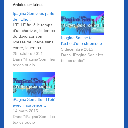
Articles similaires
Ipagina’Son vous parle
de l’Elle…
L'ELLE fut là le temps
d'un charivari, le temps
de déverser son
Ipagina’Son se fait
ivresse de liberté sans
l’écho d’une chronique.
cadre, le temps
5 décembre 2015
d'exploser nos vies en
25 octobre 2014
Dans "iPagina'Son : les
un feu d'artifice
Dans "iPagina'Son : les
textes audio"
multicolore...Et Pffff !
textes audio"
L'ELLE est repartie
sans crier gare. Firenz'
à l'écriture et Naïade à
la voix.
iPagina’Son attend l’été
avec impatience…
14 mars 2015
Dans "iPagina'Son : les
textes audio"