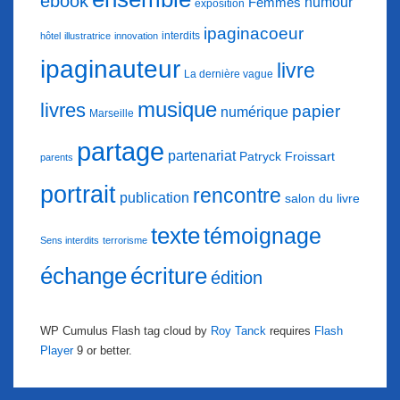
ebook
humour
Femmes
exposition
ipaginacoeur
interdits
hôtel
illustratrice
innovation
ipaginauteur
livre
La dernière vague
musique
livres
papier
numérique
Marseille
partage
partenariat
Patryck Froissart
parents
portrait
rencontre
publication
salon du livre
texte
témoignage
Sens interdits
terrorisme
échange
écriture
édition
WP Cumulus Flash tag cloud by
Roy Tanck
requires
Flash
Player
9 or better.