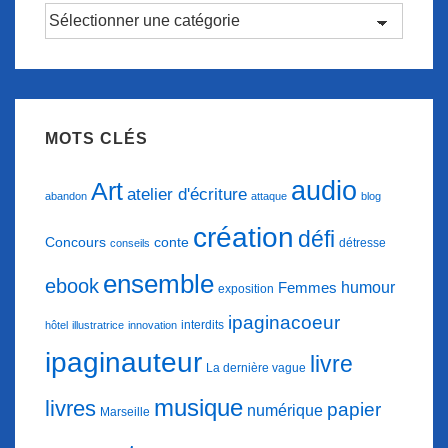
Catégories
d’articles
MOTS CLÉS
audio
Art
atelier d'écriture
abandon
attaque
blog
création
défi
conte
Concours
détresse
conseils
ensemble
ebook
humour
Femmes
exposition
ipaginacoeur
interdits
hôtel
illustratrice
innovation
ipaginauteur
livre
La dernière vague
musique
livres
papier
numérique
Marseille