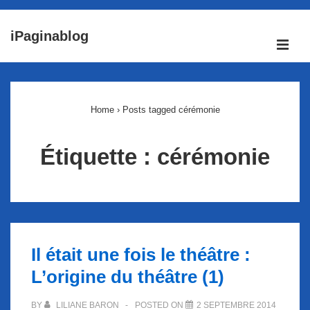
↓
iPaginablog
passer
ME
au
Main
contenu
Navigation
principal
Home
›
Posts tagged cérémonie
Étiquette :
cérémonie
Il était une fois le théâtre :
L’origine du théâtre (1)
BY
LILIANE BARON
POSTED ON
2 SEPTEMBRE 2014