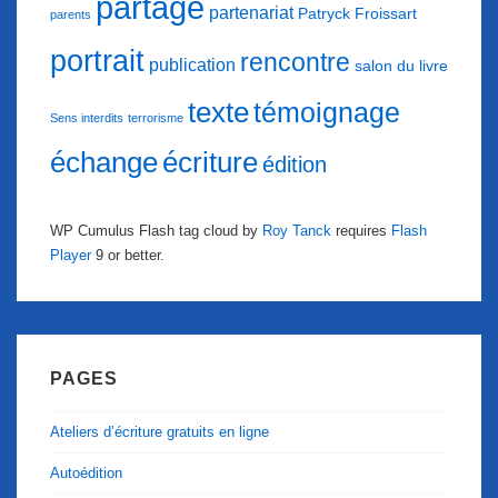
partage
partenariat
Patryck Froissart
parents
portrait
rencontre
publication
salon du livre
texte
témoignage
Sens interdits
terrorisme
échange
écriture
édition
WP Cumulus Flash tag cloud by
Roy Tanck
requires
Flash
Player
9 or better.
PAGES
Ateliers d’écriture gratuits en ligne
Autoédition