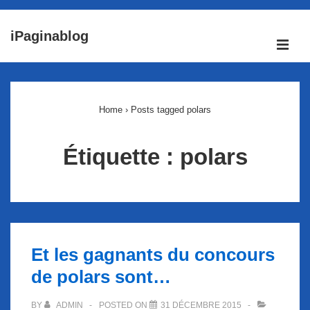
↓
iPaginablog
passer
ME
au
Main
contenu
Navigation
principal
Home
›
Posts tagged polars
Étiquette :
polars
Et les gagnants du concours
de polars sont…
BY
ADMIN
POSTED ON
31 DÉCEMBRE 2015