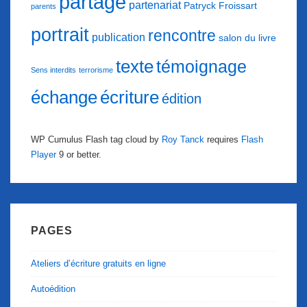
partage
partenariat
Patryck Froissart
parents
portrait
rencontre
publication
salon du livre
texte
témoignage
Sens interdits
terrorisme
échange
écriture
édition
WP Cumulus Flash tag cloud by
Roy Tanck
requires
Flash
Player
9 or better.
PAGES
Ateliers d’écriture gratuits en ligne
Autoédition