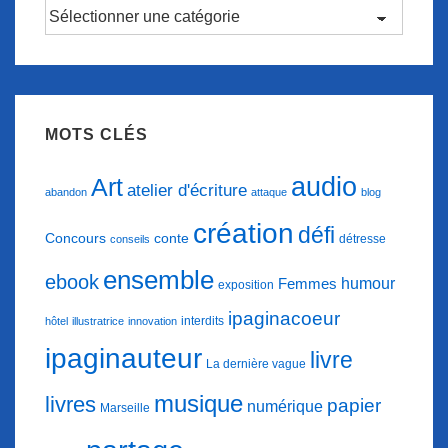
Catégories
d’articles
MOTS CLÉS
audio
Art
atelier d'écriture
abandon
attaque
blog
création
défi
conte
Concours
détresse
conseils
ensemble
ebook
humour
Femmes
exposition
ipaginacoeur
interdits
hôtel
illustratrice
innovation
ipaginauteur
livre
La dernière vague
musique
livres
papier
numérique
Marseille