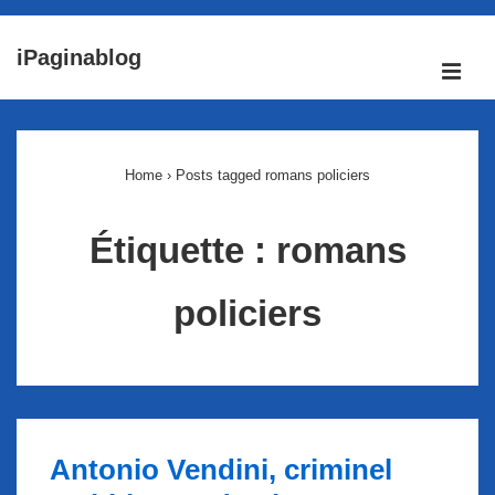
↓
iPaginablog
passer
ME
au
Main
contenu
Navigation
principal
Home
›
Posts tagged romans policiers
Étiquette :
romans
policiers
Antonio Vendini, criminel