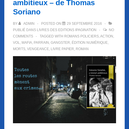
ambitieux – de Thomas
Soriano
BY
ADMIN
POSTED ON
29 SEPTEMBRE 2016
PUBLIÉ DANS
LIVRES DES EDITIONS IPAGINATION
NO
COMMENTS
TAGGED WITH
ROMANS POLICIERS
,
ACTION
,
VOL
,
MAFIA
,
PARRAIN
,
GANGSTER
,
ÉDITION NUMÉRIQUE
,
MORTS
,
VENGEANCE
,
LIVRE PAPIER
,
ROMAN