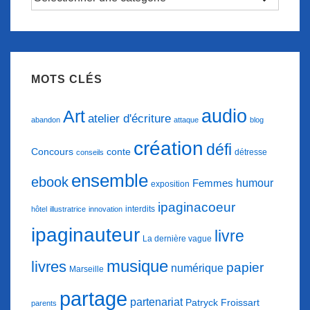
d’articles
MOTS CLÉS
audio
Art
atelier d'écriture
abandon
attaque
blog
création
défi
conte
Concours
détresse
conseils
ensemble
ebook
humour
Femmes
exposition
ipaginacoeur
interdits
hôtel
illustratrice
innovation
ipaginauteur
livre
La dernière vague
musique
livres
papier
numérique
Marseille
partage
partenariat
Patryck Froissart
parents