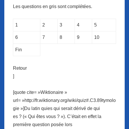
Les questions en gris sont complétées.
1
2
3
4
5
6
7
8
9
10
Fin
Retour
]
[quote cite= »Wiktionaire »
url= »http://fr.wiktionary.org/wiki/quiz#.C3.89tymolo
gie »]Du latin quies qui serait dérivé de qui
es ? (« Qui êtes vous ? »). C’était en effet la
première question posée lors