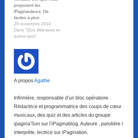
l'iPaginablog !
proposent les
iPaginauteurs. De
faciles à plus
complexes, 10
29 novembre 2014
questions se
Dans "Quiz littéraires et
succèdent...
autres jeux"
Relèverez-vous le défi
? C'est parti pour ce
nouveau quiz dont
toutes les réponses se
trouvent sur
l'iPaginablog !
A propos
Agathe
Infirmière, responsable d'un bloc opératoire.
Rédactrice et programmatrice des coups de cœur
musicaux, des quiz et des articles du groupe
ipagina'Son sur l'iPaginablog. Auteure , parolière /
interprète, lectrice sur iPagination.