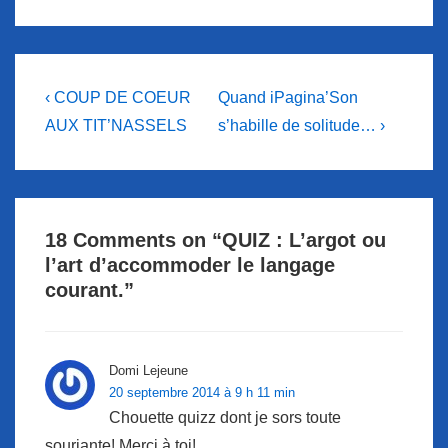
Navigation
Previous
Next
‹ COUP DE COEUR
Quand iPagina’Son
Post
Post
de
AUX TIT’NASSELS
s’habille de solitude… ›
is
is
l’article
18 Comments on “
QUIZ : L’argot ou
l’art d’accommoder le langage
courant.
”
Domi Lejeune
20 septembre 2014 à 9 h 11 min
Chouette quizz dont je sors toute
souriante! Merci à toi!