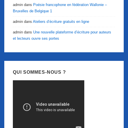
admin
dans
Poésie francophone en fédération Wallonie –
Bruxelles de Belgique 1
admin
dans
Ateliers d’écriture gratuits en ligne
admin
dans
Une nouvelle plateforme d’écriture pour auteurs
et lecteurs ouvre ses portes
QUI SOMMES-NOUS ?