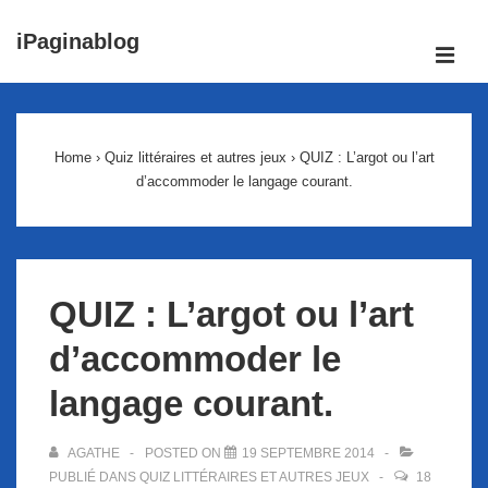
↓
iPaginablog
passer
ME
au
Main
contenu
Navigation
principal
Home
›
Quiz littéraires et autres jeux
›
QUIZ : L’argot ou l’art
d’accommoder le langage courant.
QUIZ : L’argot ou l’art
d’accommoder le
langage courant.
AGATHE
POSTED ON
19 SEPTEMBRE 2014
PUBLIÉ DANS
QUIZ LITTÉRAIRES ET AUTRES JEUX
18