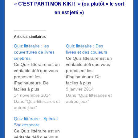
«
C’EST PARTI MON KIKI !
« (ou plutôt « le sort
en est jeté »)
Articles similaires
Quiz littéraire : les
Quiz littéraire : Des
couvertures de livres
livres et des couleurs
célèbres
Ce Quiz littéraire est un
Ce Quiz littéraire est un
véritable défi que vous
véritable défi que vous
proposent les
proposent les
iPaginauteurs. De
iPaginauteurs. De
faciles à plus
faciles à plus
complexes, 10
9 janvier 2014
complexes, 10
14 novembre 2014
questions se
Dans "Quiz littéraires et
questions se
Dans "Quiz littéraires et
succèdent...
autres jeux"
succèdent...
autres jeux"
Relèverez-vous le défi
Relèverez-vous le défi
? C'est parti pour ce
Quiz littéraire : Spécial
?
nouveau quiz dont
Shakespeare.
toutes les réponses se
Ce Quiz littéraire est un
trouvent sur
véritable défi que vous