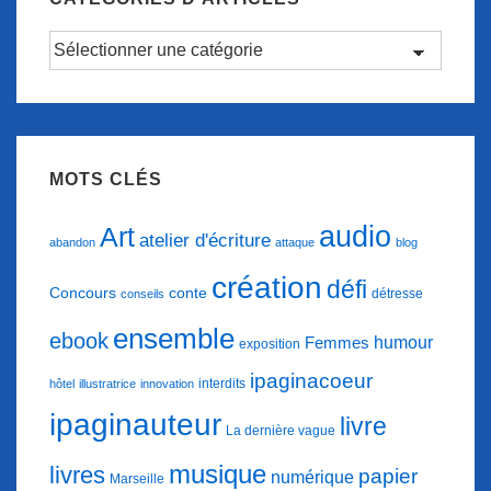
Catégories
d’articles
MOTS CLÉS
audio
Art
atelier d'écriture
abandon
attaque
blog
création
défi
conte
Concours
détresse
conseils
ensemble
ebook
humour
Femmes
exposition
ipaginacoeur
interdits
hôtel
illustratrice
innovation
ipaginauteur
livre
La dernière vague
musique
livres
papier
numérique
Marseille