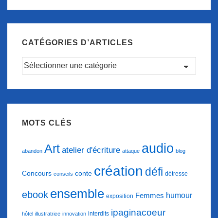
CATÉGORIES D’ARTICLES
Catégories
d’articles
MOTS CLÉS
audio
Art
atelier d'écriture
abandon
attaque
blog
création
défi
conte
Concours
détresse
conseils
ensemble
ebook
humour
Femmes
exposition
ipaginacoeur
interdits
hôtel
illustratrice
innovation