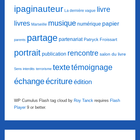
ipaginauteur
livre
La dernière vague
musique
livres
papier
numérique
Marseille
partage
partenariat
Patryck Froissart
parents
portrait
rencontre
publication
salon du livre
texte
témoignage
Sens interdits
terrorisme
échange
écriture
édition
WP Cumulus Flash tag cloud by
Roy Tanck
requires
Flash
Player
9 or better.