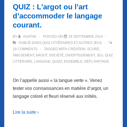
de
QUIZ : L’argot ou l’art
tonton.
d’accommoder le langage
courant.
BY
AGATHE
POSTED ON
19 SEPTEMBRE 2014
PUBLIÉ DANS
QUIZ LITTÉRAIRES ET AUTRES JEUX
18 COMMENTS
TAGGED WITH
CRÉATION
,
SCORE
,
AMUSEMENT
,
ARGOT
,
SOCIÉTÉ
,
DIVERTISSEMENT
,
JEU
,
QUIZ
LITTÉRAIRE
,
LANGAGE
,
QUIZZ
,
ENSEMBLE
,
DÉFI
,
PARTAGE
On l’appelle aussi « la langue verte ». Venez
tester vos connaissances en matière d’argot, un
langage coloré et fleuri réservé aux initiés.
Lire la suite ›