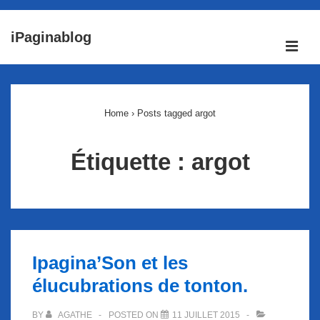
↓
iPaginablog
passer
ME
au
Main
contenu
Navigation
principal
Home
›
Posts tagged argot
Étiquette :
argot
Ipagina’Son et les
élucubrations de tonton.
BY
AGATHE
POSTED ON
11 JUILLET 2015