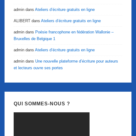
admin
dans
Ateliers d’écriture gratuits en ligne
ALIBERT
dans
Ateliers d’écriture gratuits en ligne
admin
dans
Poésie francophone en fédération Wallonie –
Bruxelles de Belgique 1
admin
dans
Ateliers d’écriture gratuits en ligne
admin
dans
Une nouvelle plateforme d’écriture pour auteurs
et lecteurs ouvre ses portes
QUI SOMMES-NOUS ?