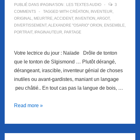
PUBLIÉ DANS
IPAGINA'SON : LES TEXTES AUDIO
3
COMMENTS
TAGGED WITH
CRÉATION
,
INVENTEUR
,
ORIGINAL
,
MEURTRE
,
ACCIDENT
,
INVENTION
,
ARGOT
,
DIVERTISSEMENT
,
ALEXANDRE "OSARIO" ORION
,
ENSEMBLE
,
PORTRAIT
,
IPAGINAUTEUR
,
PARTAGE
Votre lectrice du jour : Naïade Drôle de tonton
que le tonton de SIgismond … Plutôt dérangé,
dérangeant, irascible, inventeur génial de choses
inutiles ou avant-gardistes, maniant un langage
peu châtié.. En tout cas pas la langue de bois, …
Ipagina’Son
Read more »
et
les
élucubrations