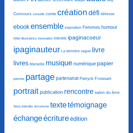
abandon
attaque
blog
création
défi
conte
Concours
détresse
conseils
ensemble
ebook
humour
Femmes
exposition
ipaginacoeur
interdits
hôtel
illustratrice
innovation
ipaginauteur
livre
La dernière vague
musique
livres
papier
numérique
Marseille
partage
partenariat
Patryck Froissart
parents
portrait
rencontre
publication
salon du livre
texte
témoignage
Sens interdits
terrorisme
échange
écriture
édition