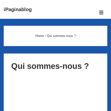
↓
iPaginablog
passer
ME
au
Main
contenu
Navigation
principal
Home
›
Qui sommes-nous ?
Qui sommes-nous ?