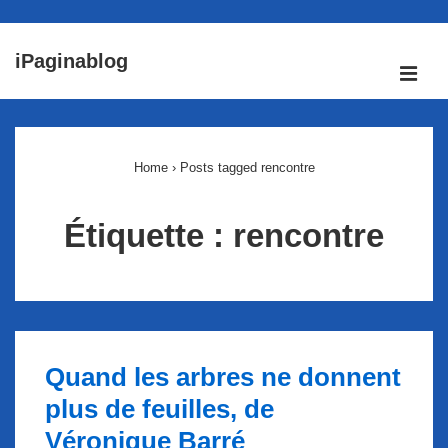
↓
iPaginablog
passer
ME
au
Main
contenu
Navigation
principal
Home
›
Posts tagged rencontre
Étiquette :
rencontre
Quand les arbres ne donnent
plus de feuilles, de
Véronique Barré