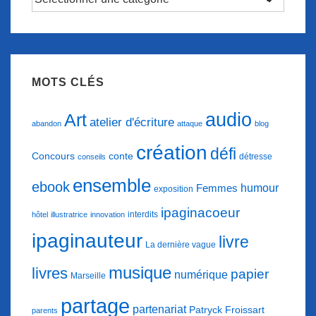
d’articles
MOTS CLÉS
audio
Art
atelier d'écriture
abandon
attaque
blog
création
défi
conte
Concours
détresse
conseils
ensemble
ebook
humour
Femmes
exposition
ipaginacoeur
interdits
hôtel
illustratrice
innovation
ipaginauteur
livre
La dernière vague
musique
livres
papier
numérique
Marseille
partage
partenariat
Patryck Froissart
parents