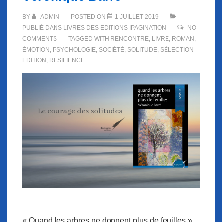
BY
ADMIN
POSTED ON
1 JUILLET 2019
PUBLIÉ DANS
LIVRES DES EDITIONS IPAGINATION
NO
COMMENTS
TAGGED WITH
RENCONTRE
,
LIVRE
,
ROMAN
,
ÉMOTION
,
PSYCHOLOGIE
,
SOCIÉTÉ
,
SOLITUDE
,
SÉLECTION
EDITION
,
RÉSILIENCE
« Quand les arbres ne donnent plus de feuilles »