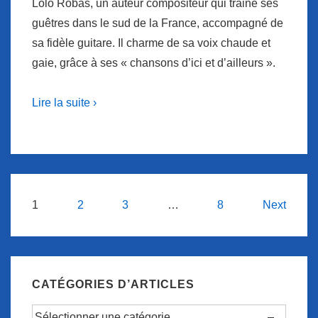
Lolo Robas, un auteur compositeur qui traine ses
guêtres dans le sud de la France, accompagné de
sa fidèle guitare. Il charme de sa voix chaude et
gaie, grâce à ses « chansons d’ici et d’ailleurs ».
Lire la suite ›
Navigation
1
2
3
…
8
Next
des
articles
CATÉGORIES D’ARTICLES
Catégories