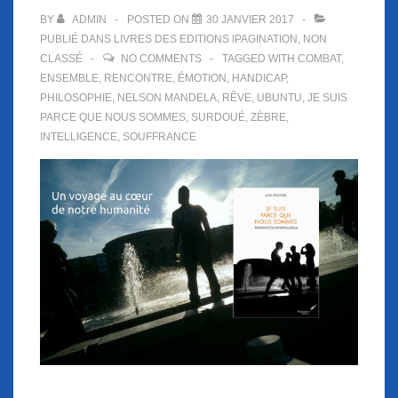
BY
ADMIN
POSTED ON
30 JANVIER 2017
PUBLIÉ DANS
LIVRES DES EDITIONS IPAGINATION
,
NON
CLASSÉ
NO COMMENTS
TAGGED WITH
COMBAT
,
ENSEMBLE
,
RENCONTRE
,
ÉMOTION
,
HANDICAP
,
PHILOSOPHIE
,
NELSON MANDELA
,
RÊVE
,
UBUNTU
,
JE SUIS
PARCE QUE NOUS SOMMES
,
SURDOUÉ
,
ZÈBRE
,
INTELLIGENCE
,
SOUFFRANCE