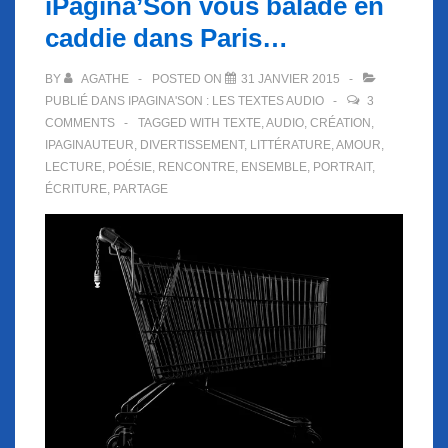
iPagina’Son vous balade en
caddie dans Paris…
BY
AGATHE
POSTED ON
31 JANVIER 2015
PUBLIÉ DANS
IPAGINA'SON : LES TEXTES AUDIO
3
COMMENTS
TAGGED WITH
TEXTE
,
AUDIO
,
CRÉATION
,
IPAGINAUTEUR
,
DIVERTISSEMENT
,
LITTÉRATURE
,
AMOUR
,
LECTURE
,
POÉSIE
,
RENCONTRE
,
ENSEMBLE
,
PORTRAIT
,
ÉCRITURE
,
PARTAGE