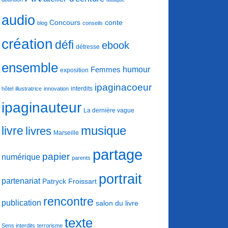
audio
conte
Concours
blog
conseils
création
défi
ebook
détresse
ensemble
humour
Femmes
exposition
ipaginacoeur
interdits
hôtel
illustratrice
innovation
ipaginauteur
La dernière vague
musique
livre
livres
Marseille
partage
papier
numérique
parents
portrait
partenariat
Patryck Froissart
rencontre
publication
salon du livre
texte
Sens interdits
terrorisme