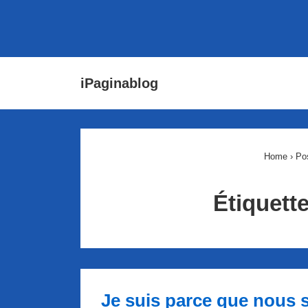
↓
Main
iPaginablog
passer
Navigat
au
contenu
principal
Home
›
Po
Étiquett
Je suis parce que nous 