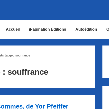
Accueil
iPagination Éditions
Autoédition
Q
ion
sts tagged souffrance
e :
souffrance
sommes, de Yor Pfeiffer