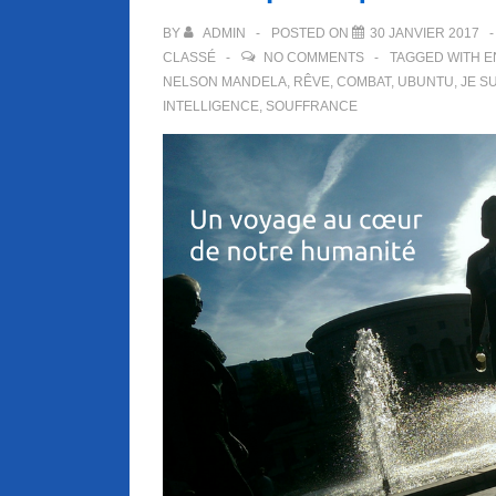
BY
ADMIN
POSTED ON
30 JANVIER 2017
CLASSÉ
NO COMMENTS
TAGGED WITH
E
NELSON MANDELA
,
RÊVE
,
COMBAT
,
UBUNTU
,
JE S
INTELLIGENCE
,
SOUFFRANCE