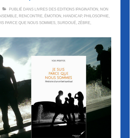
PUBLIÉ DANS
LIVRES DES EDITIONS IPAGINATION
,
NON
NSEMBLE
,
RENCONTRE
,
ÉMOTION
,
HANDICAP
,
PHILOSOPHIE
,
UIS PARCE QUE NOUS SOMMES
,
SURDOUÉ
,
ZÈBRE
,