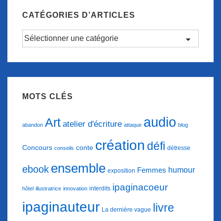
et
CATÉGORIES D’ARTICLES
hommage
Catégories
à
d’articles
Paris.
MOTS CLÉS
audio
Art
atelier d'écriture
abandon
attaque
blog
création
défi
conte
Concours
détresse
conseils
ensemble
ebook
humour
Femmes
exposition
ipaginacoeur
interdits
hôtel
illustratrice
innovation
ipaginauteur
livre
La dernière vague