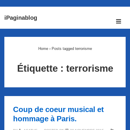
↓
iPaginablog
passer
ME
au
Main
contenu
Navigation
principal
Home
›
Posts tagged terrorisme
Étiquette :
terrorisme
Coup de coeur musical et
hommage à Paris.