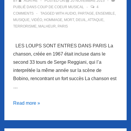
BY
AGATHE
POSTED ON
20 NOVEMBRE 2015
PUBLIÉ DANS
COUP DE COEUR MUSICAL
4
COMMENTS
TAGGED WITH
AUDIO
,
PARTAGE
,
ENSEMBLE
,
MUSIQUE
,
VIDÉO
,
HOMMAGE
,
MORT
,
DEUIL
,
ATTAQUE
,
TERRORISME
,
MALHEUR
,
PARIS
LES LOUPS SONT ENTRES DANS PARIS La
chanson, créée en 1967 était incluse dans le
second 33 tours de Serge Reggiani, qui l’a
interprétée la même année sur la scène de
Bobino, rencontrant un fort succès La chanson est
…
Coup
Read more »
de
coeur
musical