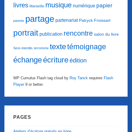
musique
livres
papier
numérique
Marseille
partage
partenariat
Patryck Froissart
parents
portrait
rencontre
publication
salon du livre
texte
témoignage
Sens interdits
terrorisme
échange
écriture
édition
WP Cumulus Flash tag cloud by
Roy Tanck
requires
Flash
Player
9 or better.
PAGES
Ateliers d’écriture gratuits en ligne