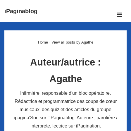
↓
iPaginablog
passer
ME
au
Main
contenu
Navigation
principal
Home
›
View all posts by Agathe
Auteur/autrice :
Agathe
Infirmière, responsable d'un bloc opératoire.
Rédactrice et programmatrice des coups de cœur
musicaux, des quiz et des articles du groupe
ipagina'Son sur l'iPaginablog. Auteure , parolière /
interprète, lectrice sur iPagination.