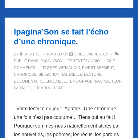
la
lecture
d’une
Ipagina’Son se fait l’écho
correspondance…
d’une chronique.
BY
AGATHE
POSTED ON
5 DÉCEMBRE 2015
PUBLIÉ DANS
IPAGINA'SON : LES TEXTES AUDIO
7
COMMENTS
TAGGED WITH
AUDIO
,
DIVERTISSEMENT
,
CHRONIQUE
,
SÉLECTION NATURELLE
,
LECTURE
,
DOCUMENTAIRE
,
ENSEMBLE
,
TÉMOIGNAGE
,
IPAGINAUTEUR
,
PARTAGE
,
CRÉATION
,
TEXTE
Votre lectrice du jour : Agathe Une chronique,
une fois n’est pas coutume… Tiens oui au fait !
Pourquoi sommes-nous naturellement attirés par
les nouvelles, les poèmes, les récits, les paroles