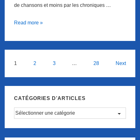
de chansons et moins par les chroniques …
Ipagina’Son
Read more »
se
fait
l’écho
d’une
Navigation
1
2
3
…
28
Next
chronique.
des
articles
CATÉGORIES D’ARTICLES
Catégories
d’articles