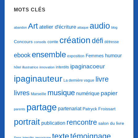
MOTS CLÉS
audio
Art
atelier d'écriture
abandon
attaque
blog
création
défi
conte
Concours
détresse
conseils
ensemble
ebook
humour
Femmes
exposition
ipaginacoeur
interdits
hôtel
illustratrice
innovation
ipaginauteur
livre
La dernière vague
musique
livres
papier
numérique
Marseille
partage
partenariat
Patryck Froissart
parents
portrait
rencontre
publication
salon du livre
texte
témoignage
Sens interdits
terrorisme