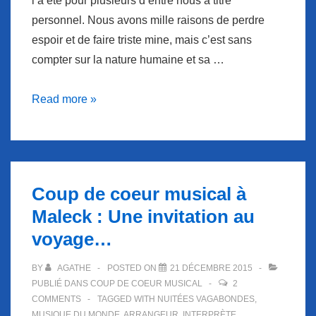
l’a été pour plusieurs d’entre nous à titre
personnel. Nous avons mille raisons de perdre
espoir et de faire triste mine, mais c’est sans
compter sur la nature humaine et sa …
Coup
Read more »
de
coeur
musical
à
Coup de coeur musical à
l’année
Maleck : Une invitation au
nouvelle…
voyage…
BY
AGATHE
POSTED ON
21 DÉCEMBRE 2015
PUBLIÉ DANS
COUP DE COEUR MUSICAL
2
COMMENTS
TAGGED WITH
NUITÉES VAGABONDES
,
MUSIQUE DU MONDE
,
ARRANGEUR
,
INTERPRÈTE
,