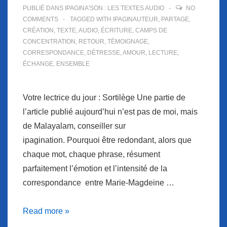
PUBLIÉ DANS
IPAGINA'SON : LES TEXTES AUDIO
NO
COMMENTS
TAGGED WITH
IPAGINAUTEUR
,
PARTAGE
,
CRÉATION
,
TEXTE
,
AUDIO
,
ÉCRITURE
,
CAMPS DE
CONCENTRATION
,
RETOUR
,
TÉMOIGNAGE
,
CORRESPONDANCE
,
DÉTRESSE
,
AMOUR
,
LECTURE
,
ÉCHANGE
,
ENSEMBLE
Votre lectrice du jour : Sortilège Une partie de
l’article publié aujourd’hui n’est pas de moi, mais
de Malayalam, conseiller sur
ipagination. Pourquoi être redondant, alors que
chaque mot, chaque phrase, résument
parfaitement l’émotion et l’intensité de la
correspondance entre Marie-Magdeine …
iPagina’Son
Read more »
ou