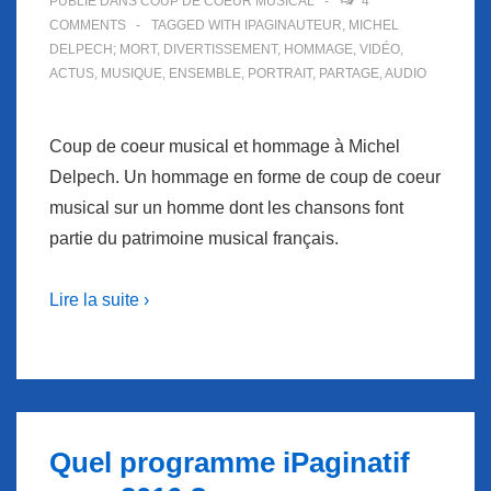
PUBLIÉ DANS
COUP DE COEUR MUSICAL
4
COMMENTS
TAGGED WITH
IPAGINAUTEUR
,
MICHEL
DELPECH; MORT
,
DIVERTISSEMENT
,
HOMMAGE
,
VIDÉO
,
ACTUS
,
MUSIQUE
,
ENSEMBLE
,
PORTRAIT
,
PARTAGE
,
AUDIO
Coup de coeur musical et hommage à Michel
Delpech. Un hommage en forme de coup de coeur
musical sur un homme dont les chansons font
partie du patrimoine musical français.
Lire la suite ›
Quel programme iPaginatif