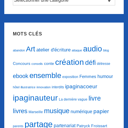
d’articles
MOTS CLÉS
audio
Art
atelier d'écriture
abandon
attaque
blog
création
défi
conte
Concours
détresse
conseils
ensemble
ebook
humour
Femmes
exposition
ipaginacoeur
interdits
hôtel
illustratrice
innovation
ipaginauteur
livre
La dernière vague
musique
livres
papier
numérique
Marseille
partage
partenariat
Patryck Froissart
parents