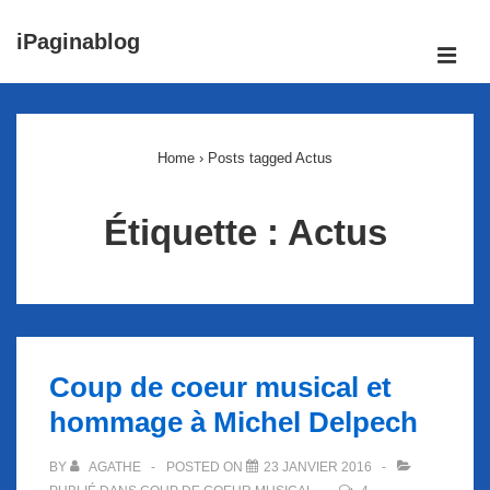
↓
iPaginablog
passer
ME
au
Main
contenu
Navigation
principal
Home
›
Posts tagged Actus
Étiquette :
Actus
Coup de coeur musical et
hommage à Michel Delpech
BY
AGATHE
POSTED ON
23 JANVIER 2016