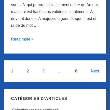
sur ce A qui pourrait si facilement n’être qu’Amour,
mais qui est tracé sans volutes ni sentiments. A
devient donc le A majuscule géométrique, froid et
raide du mot …
Ipagina’Son
Read more »
entre
lecture
et
géométrie.
Navigation
1
2
3
…
6
Next
des
articles
CATÉGORIES D’ARTICLES
Catégories