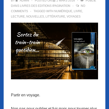
BY
ADMIN
POSTED ON
2 MARS 2016
PUBLIÉ
DANS
LIVRES DES EDITIONS IPAGINATION
NO
COMMENTS
TAGGED WITH
NUMÉRIQUE
,
LIVRE
,
LECTURE
,
NOUVELLES
,
LITTÉRATURE
,
VOYAGES
Partir en voyage.
Non pas pour oublier et fuir mais pour tourner plus