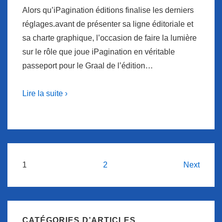
Alors qu’iPagination éditions finalise les derniers
réglages.avant de présenter sa ligne éditoriale et
sa charte graphique, l’occasion de faire la lumière
sur le rôle que joue iPagination en véritable
passeport pour le Graal de l’édition…
Lire la suite ›
Navigation
1
2
Next
des
articles
CATÉGORIES D’ARTICLES