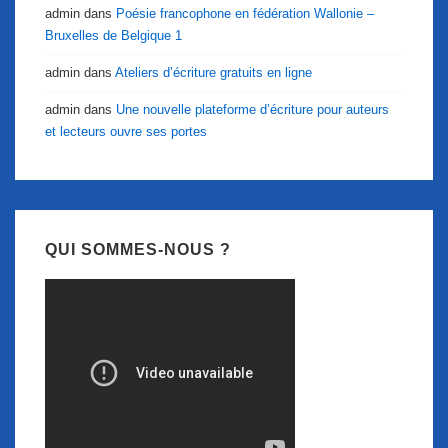
admin
dans
Poésie francophone en fédération Wallonie –
Bruxelles de Belgique 1
admin
dans
Ateliers d’écriture gratuits en ligne
admin
dans
Une nouvelle plateforme d’écriture pour auteurs
et lecteurs ouvre ses portes
QUI SOMMES-NOUS ?