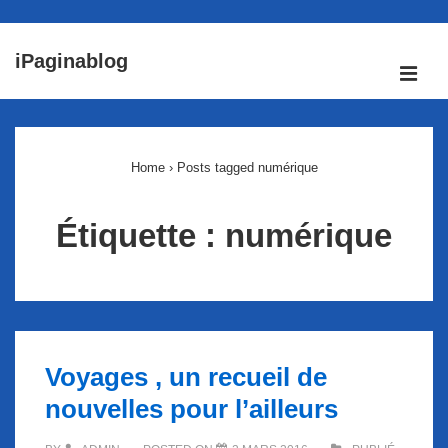
↓
iPaginablog
passer
ME
au
Main
contenu
Navigation
principal
Home
›
Posts tagged numérique
Étiquette :
numérique
Voyages , un recueil de
nouvelles pour l’ailleurs