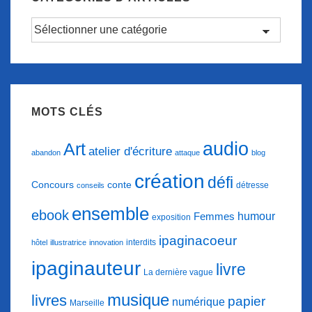
Catégories
d’articles
MOTS CLÉS
audio
Art
atelier d'écriture
abandon
attaque
blog
création
défi
conte
Concours
détresse
conseils
ensemble
ebook
humour
Femmes
exposition
ipaginacoeur
interdits
hôtel
illustratrice
innovation
ipaginauteur
livre
La dernière vague
musique
livres
papier
numérique
Marseille