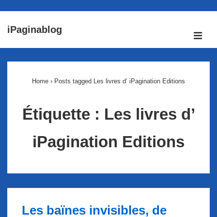
↓
iPaginablog
passer
ME
au
Main
contenu
Navigation
principal
Home
›
Posts tagged Les livres d’ iPagination Editions
Étiquette :
Les livres d’
iPagination Editions
Les baïnes invisibles, de