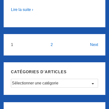
Lire la suite ›
Navigation
1
2
Next
des
articles
CATÉGORIES D’ARTICLES
Catégories
d’articles