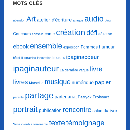
MOTS CLÉS
audio
Art
atelier d'écriture
abandon
attaque
blog
création
défi
conte
Concours
détresse
conseils
ensemble
ebook
humour
Femmes
exposition
ipaginacoeur
interdits
hôtel
illustratrice
innovation
ipaginauteur
livre
La dernière vague
musique
livres
papier
numérique
Marseille
partage
partenariat
Patryck Froissart
parents
portrait
rencontre
publication
salon du livre
texte
témoignage
Sens interdits
terrorisme