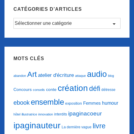
et
CATÉGORIES D’ARTICLES
hommage
Catégories
à
d’articles
Paris.
MOTS CLÉS
audio
Art
atelier d'écriture
abandon
attaque
blog
création
défi
conte
Concours
détresse
conseils
ensemble
ebook
humour
Femmes
exposition
ipaginacoeur
interdits
hôtel
illustratrice
innovation
ipaginauteur
livre
La dernière vague