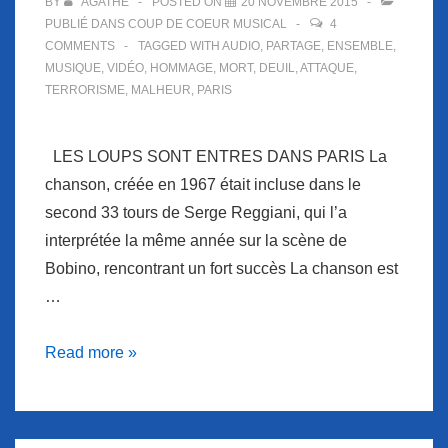
BY
AGATHE
POSTED ON
20 NOVEMBRE 2015
PUBLIÉ DANS
COUP DE COEUR MUSICAL
4
COMMENTS
TAGGED WITH
AUDIO
,
PARTAGE
,
ENSEMBLE
,
MUSIQUE
,
VIDÉO
,
HOMMAGE
,
MORT
,
DEUIL
,
ATTAQUE
,
TERRORISME
,
MALHEUR
,
PARIS
LES LOUPS SONT ENTRES DANS PARIS La
chanson, créée en 1967 était incluse dans le
second 33 tours de Serge Reggiani, qui l’a
interprétée la même année sur la scène de
Bobino, rencontrant un fort succès La chanson est
…
Coup
Read more »
de
coeur
musical