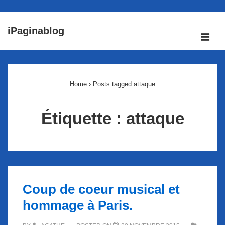
↓
iPaginablog
passer
ME
au
Main
contenu
Navigation
principal
Home
›
Posts tagged attaque
Étiquette :
attaque
Coup de coeur musical et
hommage à Paris.