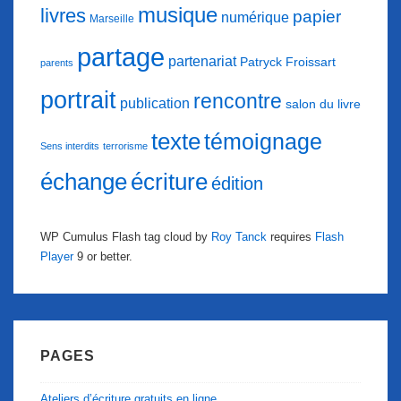
musique
livres
papier
numérique
Marseille
partage
partenariat
Patryck Froissart
parents
portrait
rencontre
publication
salon du livre
texte
témoignage
Sens interdits
terrorisme
échange
écriture
édition
WP Cumulus Flash tag cloud by
Roy Tanck
requires
Flash
Player
9 or better.
PAGES
Ateliers d’écriture gratuits en ligne